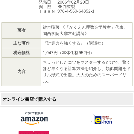
2006年02月20日
発売日
B5判並製
判 型
978-4-569-64852-1
ＩＳＢＮ
鍵本聡著 《「がくえん理数進学教室」代表、
著者
関西学院大非常勤講師》
主な著作
『計算力を強くする』（講談社）
税込価格
1,047円（本体価格952円）
ちょっとしたコツをマスターするだけで、驚く
ほど早くなる計算方法を紹介し、類似問題をド
内容
リル形式で出題。大人のためのスーパードリ
ル。
オンライン書店で購入する