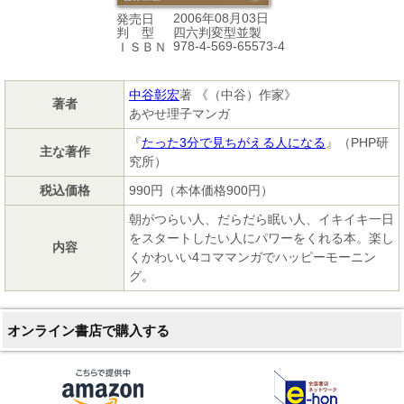
2006年08月03日
発売日
四六判変型並製
判 型
978-4-569-65573-4
ＩＳＢＮ
中谷彰宏
著 《（中谷）作家》
著者
あやせ理子マンガ
『
たった3分で見ちがえる人になる
』（PHP研
主な著作
究所）
税込価格
990円（本体価格900円）
朝がつらい人、だらだら眠い人、イキイキ一日
をスタートしたい人にパワーをくれる本。楽し
内容
くかわいい4コママンガでハッピーモーニン
グ。
オンライン書店で購入する