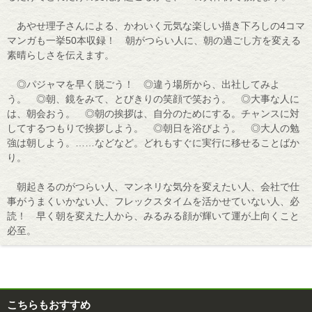
あやせ理子さんによる、かわいく元気な楽しい描き下ろしの4コマ
マンガも一挙50本収録！ 朝がつらい人に、朝の過ごし方を変える
素晴らしさを伝えます。
◎パジャマを早く脱ごう！ ◎違う場所から、出社してみよ
う。 ◎朝、鏡をみて、とびきりの笑顔で笑おう。 ◎大事な人に
は、朝会おう。 ◎朝の挨拶は、自分のためにする。チャンスに対
してするつもりで挨拶しよう。 ◎朝日を浴びよう。 ◎大人の勉
強は朝しよう。……などなど。どれもすぐに実行に移せることばか
り。
朝起きるのがつらい人、マンネリな気分を変えたい人、会社で仕
事がうまくいかない人、フレックスタイムを活かせていない人、必
読！ 早く朝を変えた人から、みるみる顔が輝いて運が上向くこと
必至。
こちらもおすすめ