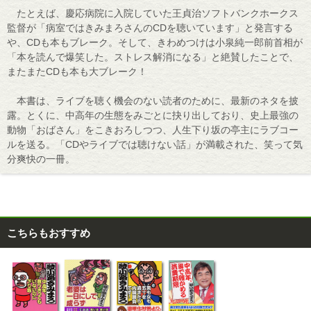
たとえば、慶応病院に入院していた王貞治ソフトバンクホークス
監督が「病室ではきみまろさんのCDを聴いています」と発言する
や、CDも本もブレーク。そして、きわめつけは小泉純一郎前首相が
「本を読んで爆笑した。ストレス解消になる」と絶賛したことで、
またまたCDも本も大ブレーク！
本書は、ライブを聴く機会のない読者のために、最新のネタを披
露。とくに、中高年の生態をみごとに抉り出しており、史上最強の
動物「おばさん」をこきおろしつつ、人生下り坂の亭主にラブコー
ルを送る。「CDやライブでは聴けない話」が満載された、笑って気
分爽快の一冊。
こちらもおすすめ