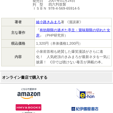
2007年01月24日
発売日
四六判並製
判 型
978-4-569-65914-5
ＩＳＢＮ
著者
綾小路きみまろ
著 《漫談家》
『
有効期限の過ぎた亭主・賞味期限の切れた女
主な著作
房
』（PHP研究所）
税込価格
1,320円（本体価格1,200円）
小泉前首相も絶賛した爆笑漫談がさらに進
内容
化！ 人気絶頂のきみまろが最新ネタを一気に
披露！ CDでは聴けない毒舌が満載の本。
オンライン書店で購入する