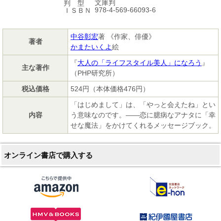
文庫判
判 型
978-4-569-66093-6
ＩＳＢＮ
中谷彰宏
著 《作家、俳優》
著者
かまたいくよ
絵
『
大人の「ライフスタイル美人」になろう
』
主な著作
（PHP研究所）
税込価格
524円（本体価格476円）
「はじめまして」は、「やっと会えたね」とい
内容
う意味なのです。――恋に臆病なアナタに「幸
せな魔法」をかけてくれるメッセージブック。
オンライン書店で購入する