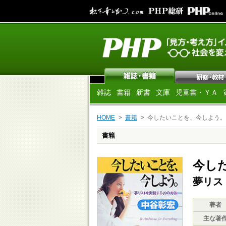
雑誌
書籍
新書
文庫
児童書・ＹＡ
HOME
書籍
今したいことを、今しよう。
書籍
今し
夢リス
著者
主な著