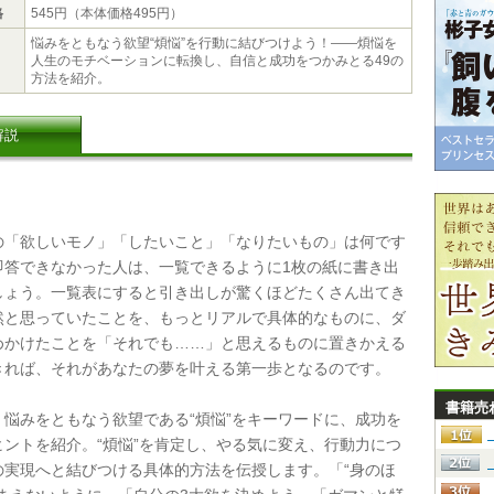
格
545円（本体価格495円）
悩みをともなう欲望“煩悩”を行動に結びつけよう！――煩悩を
人生のモチベーションに転換し、自信と成功をつかみとる49の
方法を紹介。
解説
「欲しいモノ」「したいこと」「なりたいもの」は何です
即答できなかった人は、一覧できるように1枚の紙に書き出
しょう。一覧表にすると引き出しが驚くほどたくさん出てき
然と思っていたことを、もっとリアルで具体的なものに、ダ
めかけたことを「それでも……」と思えるものに置きかえる
きれば、それがあなたの夢を叶える第一歩となるのです。
書籍売
悩みをともなう欲望である“煩悩”をキーワードに、成功を
ヒントを紹介。“煩悩”を肯定し、やる気に変え、行動力につ
の実現へと結びつける具体的方法を伝授します。「“身のほ