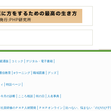
庭通販
コミック
デジタル・電子書籍
通信教育
eラーニング
職域図書
グッズ
ティ
特設ページ
』今月の診断
こころ相談
何の日
人名事典
社員研修のＰＨＰ人材開発
ＰＨＰオンライン
比べない、悩まない「のびのび子育て