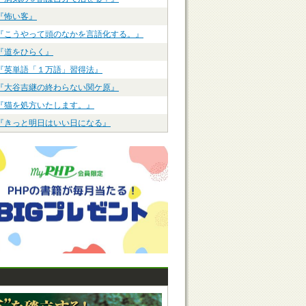
『怖い客』
『こうやって頭のなかを言語化する。』
『道をひらく』
『英単語「１万語」習得法』
『大谷吉継の終わらない関ケ原』
『猫を処方いたします。』
『きっと明日はいい日になる』