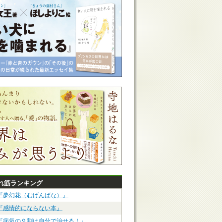
れ筋ランキング
『夢幻花（むげんばな）』
『感情的にならない本』
『病気の９割は自分で治せる！』