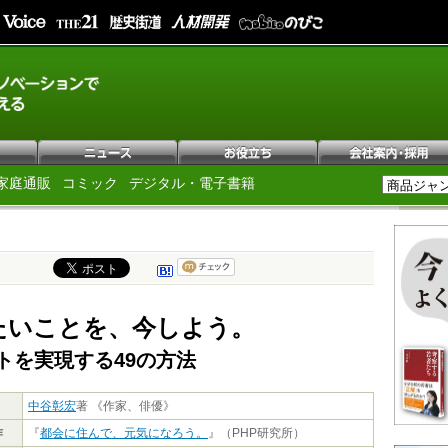
家庭通販
コミック
デジタル・電子書籍
たいことを、今しよう。
トを実現する49の方法
中谷彰宏
著 《作家、俳優》
作
『
都会に住んで、元気になろう。
』（PHP研究所）