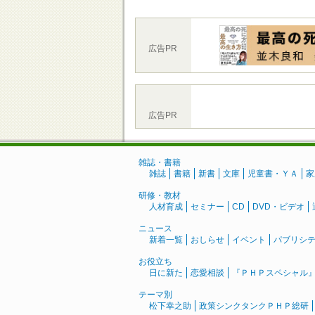
広告PR
広告PR
雑誌・書籍
雑誌
書籍
新書
文庫
児童書・ＹＡ
家
研修・教材
人材育成
セミナー
CD
DVD・ビデオ
ニュース
新着一覧
おしらせ
イベント
パブリシ
お役立ち
日に新た
恋愛相談
『ＰＨＰスペシャル
テーマ別
松下幸之助
政策シンクタンクＰＨＰ総研