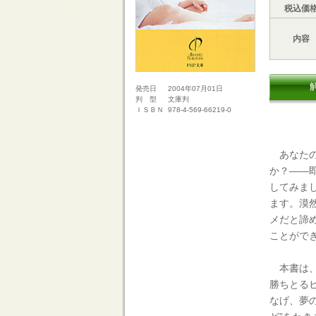
税込価
内容
2004年07月01日
発売日
文庫判
判 型
978-4-569-66219-0
ＩＳＢＮ
あなたの
か？――
してみま
ます。漠
メだと諦
ことがで
本書は、
勝ちとる
なげ、夢