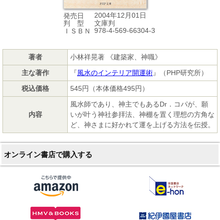
2004年12月01日
発売日
文庫判
判 型
978-4-569-66304-3
ＩＳＢＮ
著者
小林祥晃著 《建築家、神職》
主な著作
『
風水のインテリア開運術
』（PHP研究所）
税込価格
545円（本体価格495円）
風水師であり、神主でもあるDr．コパが、願
内容
いが叶う神社参拝法、神棚を置く理想の方角な
ど、神さまに好かれて運を上げる方法を伝授。
オンライン書店で購入する