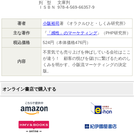
文庫判
判 型
978-4-569-66357-9
ＩＳＢＮ
著者
小阪裕司
著 《オラクルひと・しくみ研究所》
主な著作
『
「感性」のマーケティング
』（PHP研究所）
税込価格
524円（本体価格476円）
不景気でも売り上げを伸ばしている会社はここ
が違う！ 顧客の悦びを儲けに繋げるためのし
内容
くみを明かす、小阪流マーケティングの決定
版。
オンライン書店で購入する