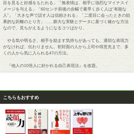
目を見ると好感をもたれる」「無表情は、相手に強烈なマイナスイ
メージを与える」「60センチ前後の歩幅で素早く歩く人は“有能な
人”」「大きな声で話す人は信頼される」「二度目に会ったときの効
果的な距離のとり方」……膨大な実験とデータに基づく確かな方法
なので、見ちがえるようになるコツばかり。
やる気や明るさ、相手を励ます気持ちがあっても、適切な表現力
がなければ、伝わりません。初対面の人から上司や得意先まで、多
くの人から気に入られる47の方法。
『他人の10倍人に好かれる自己表現法』を改題。
こちらもおすすめ