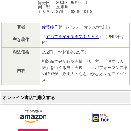
2005年06月01日
発売日
文庫判
判 型
978-4-569-66401-9
ＩＳＢＮ
著者
佐藤綾子
著 《パフォーマンス学博士》
『
すべてを変える勇気をもとう
』（PHP研究
主な著作
所）
税込価格
692円（本体価格629円）
初対面で好かれる表情・話し方、「役立つ人
脈」をつくる自己表現……。パフォーマンス学
内容
の権威が、必ず人の心をつかむ方法をアドバイ
ス。
オンライン書店で購入する