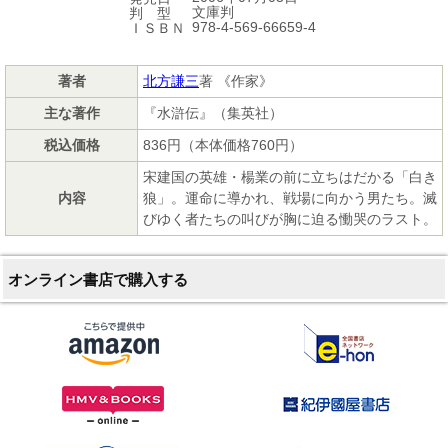
文庫判
判 型
978-4-569-66659-4
ＩＳＢＮ
著者
北方謙三
著 《作家》
主な著作
『水滸伝』（集英社）
税込価格
836円（本体価格760円）
宋建国の英雄・楊業の前に立ちはだかる「白き
内容
狼」。運命に導かれ、戦場に向かう男たち。滅
びゆく者たちの叫びが胸に迫る慟哭のラスト。
オンライン書店で購入する