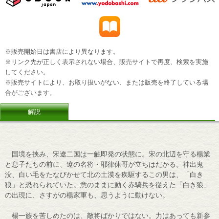
※販売開始日は書店により異なります。
※リンク先が正しく表示されない場合、販売サイトで再度、検索を実施
してください。
※販売サイトにより、お取り扱いがない、または販売を終了している場
合がございます。
解説
国境を挟み、宋遼二国は一触即発の状態に。宋の北辺を守る楊業
と息子たちの前に、遼の名将・耶律休哥が立ちはだかる。神出鬼
没、白い毛をたなびかせて北の土漠を疾駆するこの男は、「白き
狼」と恐れられていた。意のままに動く赤騎兵を従えた「白き狼」
の出現に、さすがの楊家軍も、思うように動けない。
楊一族を苦しめたのは、敵将ばかりではない。力はあっても新参