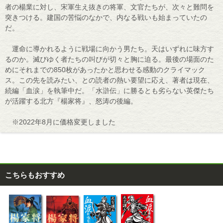
者の楊業に対し、宋軍生え抜きの将軍、文官たちが、次々と難問を
突きつける。建国の苦悩のなかで、内なる戦いも始まっていたの
だ。
運命に導かれるように戦場に向かう男たち。天はいずれに味方す
るのか。滅びゆく者たちの叫びが切々と胸に迫る。最後の場面のた
めにそれまでの850枚があったかと思わせる感動のクライマック
ス。この先を読みたい、との読者の熱い要望に応え、著者は現在、
続編「血涙」を執筆中だ。「水滸伝」に勝るとも劣らない英傑たち
が活躍する北方『楊家将』、怒涛の後編。
※2022年8月に価格変更しました
こちらもおすすめ