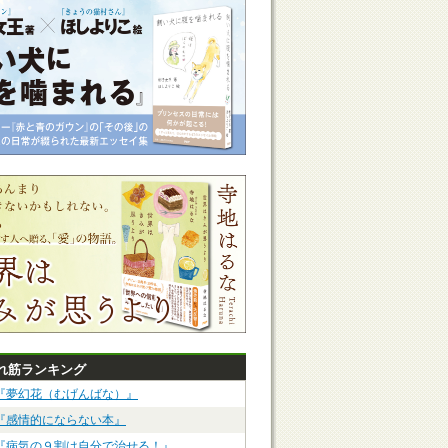
れ筋ランキング
『夢幻花（むげんばな）』
『感情的にならない本』
『病気の９割は自分で治せる！』