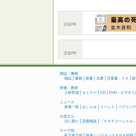
広告PR
広告PR
雑誌・書籍
雑誌
書籍
新書
文庫
児童書・ＹＡ
家
研修・教材
人材育成
セミナー
CD
DVD・ビデオ
ニュース
新着一覧
おしらせ
イベント
パブリシ
お役立ち
日に新た
恋愛相談
『ＰＨＰスペシャル
テーマ別
松下幸之助
政策シンクタンクＰＨＰ総研