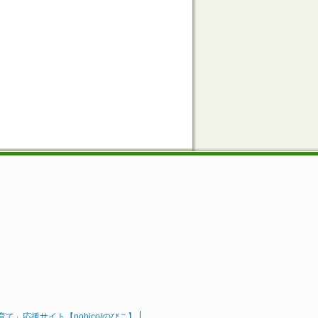
」応援サイト【nobico/のびこ】