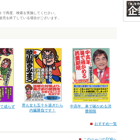
トで再度、検索を実施してください。
販売を終了している場合がございます。
男も女も五十を過ぎたら
中高年、鼻で確かめる消
て成らず
内臓勝負です！
費期限
おすすめ一覧
このページのTOPへ