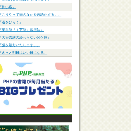
『怖い客』
『こうやって頭のなかを言語化する。』
『道をひらく』
『英単語「１万語」習得法』
『大谷吉継の終わらない関ケ原』
『猫を処方いたします。』
『きっと明日はいい日になる』