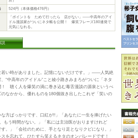
所）
格
524円（本体価格476円）
「ポイントを ためて行ったら 店がない」――中高年のアイ
ドル漫談家がついにネタ帳を公開！ 爆笑フレーズ180連発で
元気になれる。
解説
若い時がありました。記憶にないだけです。」――人気絶
家、“中高年のアイドル”こと綾小路きみまろがついに「ネタ
開！ 聴く人を爆笑の渦に巻き込む毒舌漫談の源泉というべ
ズのなかから、優れものを180個抜き出したこれぞ「笑いの
。
書籍売
な方ばっかりです、口紅が!!」「あなたに一生を捧げたい
でも、もう時間がない。」「私には主治医がおりますけれど
です。」「会社のために、手となり足となりクビになり。」
レスを忘れて、ひたすら笑えるネタのオンパレードです！