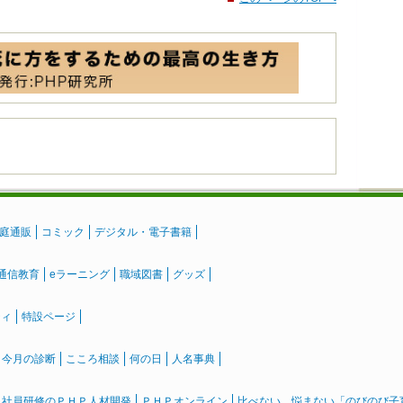
庭通販
コミック
デジタル・電子書籍
通信教育
eラーニング
職域図書
グッズ
ティ
特設ページ
』今月の診断
こころ相談
何の日
人名事典
社員研修のＰＨＰ人材開発
ＰＨＰオンライン
比べない、悩まない「のびのび子育て