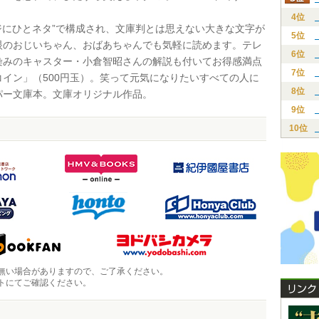
4位
ジにひとネタ”で構成され、文庫判とは思えない大きな文字が
5位
眼のおじいちゃん、おばあちゃんでも気軽に読めます。テレ
6位
染みのキャスター・小倉智昭さんの解説も付いてお得感満点
7位
コイン」（500円玉）。笑って元気になりたいすべての人に
8位
パー文庫本。文庫オリジナル作品。
9位
10位
無い場合がありますので、ご了承ください。
トにてご確認ください。