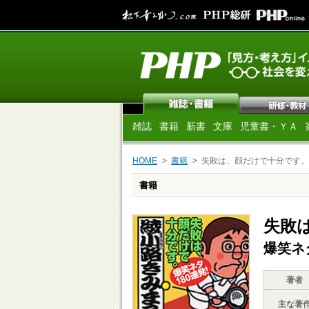
雑誌
書籍
新書
文庫
児童書・ＹＡ
HOME
書籍
失敗は、顔だけで十分です。
書籍
失敗
爆笑ネ
著者
主な著