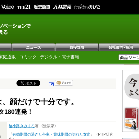
家庭通販
コミック
デジタル・電子書籍
は、顔だけで十分です。
タ180連発！
綾小路きみまろ
著 《漫談家》
『
有効期限の過ぎた亭主・賞味期限の切れた女房
』（PHP研究
作