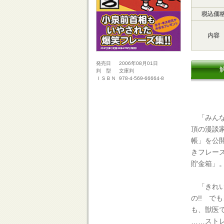
税込価
内容
2006年08月01日
発売日
文庫判
判 型
978-4-569-66664-8
ＩＳＢＮ
「みんな
頂の漫談
帳」を公
きフレー
貯金箱」
「きれい
の!! 
も、獣医
……スト