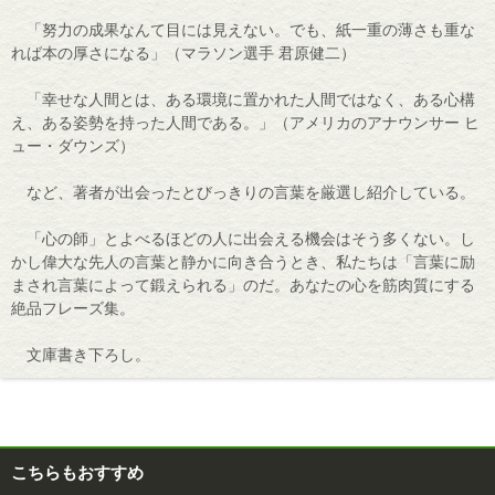
「努力の成果なんて目には見えない。でも、紙一重の薄さも重な
れば本の厚さになる」（マラソン選手 君原健二）
「幸せな人間とは、ある環境に置かれた人間ではなく、ある心構
え、ある姿勢を持った人間である。」（アメリカのアナウンサー ヒ
ュー・ダウンズ）
など、著者が出会ったとびっきりの言葉を厳選し紹介している。
「心の師」とよべるほどの人に出会える機会はそう多くない。し
かし偉大な先人の言葉と静かに向き合うとき、私たちは「言葉に励
まされ言葉によって鍛えられる」のだ。あなたの心を筋肉質にする
絶品フレーズ集。
文庫書き下ろし。
こちらもおすすめ