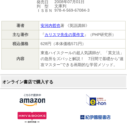
2008年07月01日
発売日
文庫判
判 型
978-4-569-67084-3
ＩＳＢＮ
著者
安河内哲也
著 《英語講師》
主な著作
『
カリスマ先生の英作文
』（PHP研究所）
税込価格
628円（本体価格571円）
東進ハイスクールの超人気講師が、「英文法」
内容
の急所をズバッと解説！ 7日間で基礎から“速
攻マスター”できる画期的な学習メソッド。
オンライン書店で購入する