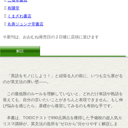
三省堂書店
有隣堂
くまざわ書店
丸善ジュンク堂書店
※新刊は、おおむね発売日の２日後に店頭に並びます
解説
「英語をモノにしよう！」と頑張る人の前に、いつも立ち塞がる
のが英文法の厚い壁――。
この最低限のルールを理解していないと、どれだけ単語や熟語を
覚えても、自分の言いたいことがきちんと表現できません。もし伸
び悩みを感じたら、基礎から復習してみるのも有効な手です。
本書は、TOEICテストで990点満点を獲得した予備校の超人気カ
リスマ講師が、英文法の急所を“ゼロから”分かりやすく解説しま