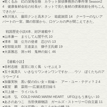
●乾くるみ 幻の深海生物 カラット探偵事務所の事件簿 Season2
4 健康食材会社の社長が、ネットで見た食材の捜索依頼を持ちこん
できたが……。
●朱川湊人 藤田クンと高木クン 箱庭旅団 14 クーラーのないア
パートの一室。隣の部屋から、口ゲンカの声が聞こえてきた。
戦国歴史小説4本、好評連載中！
●山本兼一 まりしてん誾千代 10
●津本 陽 公方の使者 忍びの 13
●安部龍太郎 王道楽土 獅子王氏郷 19
●火坂雅志 洞ヶ峠 鬼神の如く 46
【連載小説】
●谷村志穂 遥宮に吹く風 いそぶえ 3
●五十嵐貴久 いきなりワンオンワンですか……ウソ ぼくたちのア
リウープ 4
●加藤実秋 黒い髪の白い女＜前編＞ アー・ユー・テディ？ 2 4
●葉室 麟 霖雨──広瀬淡窓日録 5
●川上健一 ライバル 5
●山本 弘 COLD HAND,WARM HEART UFOはもう来ない 10
●あさのあつこ 当世侠娘物語 ガールズ・ストーリー◎自立篇 11
●池永 陽 女は可愛い 向こうがわの蜂 19