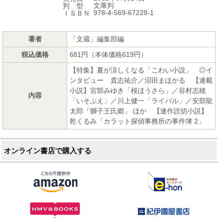
文庫判
判 型
978-4-569-67228-1
ＩＳＢＮ
著者
「文蔵」編集部編
税込価格
681円（本体価格619円）
【特集】夏が涼しくなる「こわい小説」 ◎イ
ンタビュー 貴志祐介／沼田まほかる 【連載
小説】宮部みゆき「桜ほうさら」／谷村志穂
内容
「いそぶえ」／川上健一「ライバル」／安部龍
太郎「獅子王氏郷」 ほか 【連作読切小説】
乾くるみ「カラット探偵事務所の事件簿 2」
オンライン書店で購入する