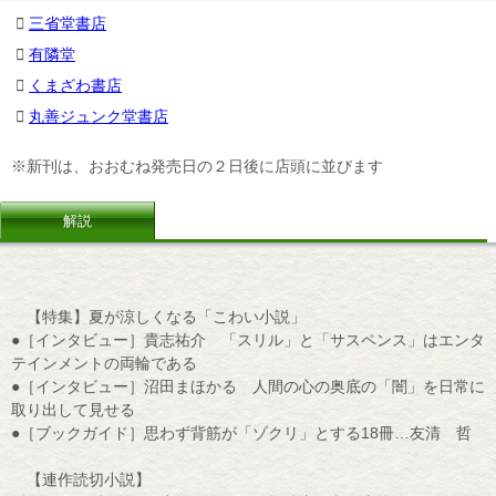
三省堂書店
有隣堂
くまざわ書店
丸善ジュンク堂書店
※新刊は、おおむね発売日の２日後に店頭に並びます
解説
【特集】夏が涼しくなる「こわい小説」
●［インタビュー］貴志祐介 「スリル」と「サスペンス」はエンタ
テインメントの両輪である
●［インタビュー］沼田まほかる 人間の心の奥底の「闇」を日常に
取り出して見せる
●［ブックガイド］思わず背筋が「ゾクリ」とする18冊…友清 哲
【連作読切小説】