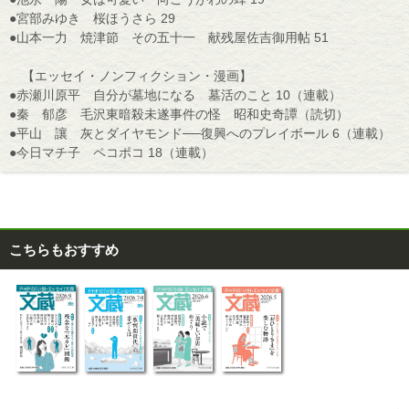
●宮部みゆき 桜ほうさら 29
●山本一力 焼津節 その五十一 献残屋佐吉御用帖 51
【エッセイ・ノンフィクション・漫画】
●赤瀬川原平 自分が墓地になる 墓活のこと 10（連載）
●秦 郁彦 毛沢東暗殺未遂事件の怪 昭和史奇譚（読切）
●平山 讓 灰とダイヤモンド──復興へのプレイボール 6（連載）
●今日マチ子 ペコポコ 18（連載）
こちらもおすすめ