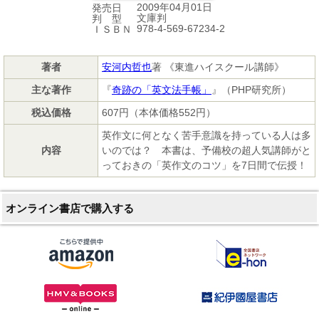
2009年04月01日
発売日
文庫判
判 型
978-4-569-67234-2
ＩＳＢＮ
著者
安河内哲也
著 《東進ハイスクール講師》
主な著作
『
奇跡の「英文法手帳」
』（PHP研究所）
税込価格
607円（本体価格552円）
英作文に何となく苦手意識を持っている人は多
内容
いのでは？ 本書は、予備校の超人気講師がと
っておきの「英作文のコツ」を7日間で伝授！
オンライン書店で購入する