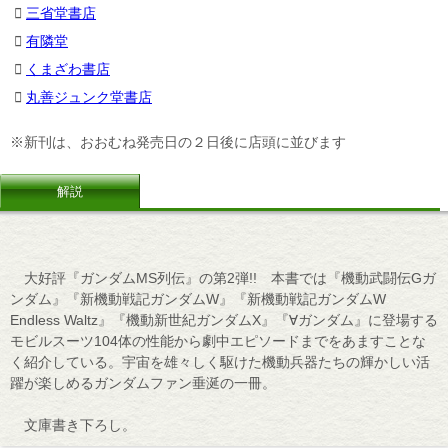
三省堂書店
有隣堂
くまざわ書店
丸善ジュンク堂書店
※新刊は、おおむね発売日の２日後に店頭に並びます
解説
大好評『ガンダムMS列伝』の第2弾!! 本書では『機動武闘伝Gガ
ンダム』『新機動戦記ガンダムW』『新機動戦記ガンダムW
Endless Waltz』『機動新世紀ガンダムX』『∀ガンダム』に登場する
モビルスーツ104体の性能から劇中エピソードまでをあますことな
く紹介している。宇宙を雄々しく駆けた機動兵器たちの輝かしい活
躍が楽しめるガンダムファン垂涎の一冊。
文庫書き下ろし。