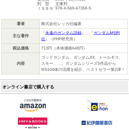
文庫判
判 型
978-4-569-67358-5
ＩＳＢＮ
著者
株式会社レッカ社編著
『
永遠のガンダム語録
』、『
ガンダムMS列
主な著作
伝
』（PHP研究所）
税込価格
713円（本体価格648円）
ゴッドガンダム、ガンダムXX、トールギス、
内容
スモー……。ガンダムシリーズ5作品から
MS104体の活躍を紹介。ベストセラー第2弾！
オンライン書店で購入する