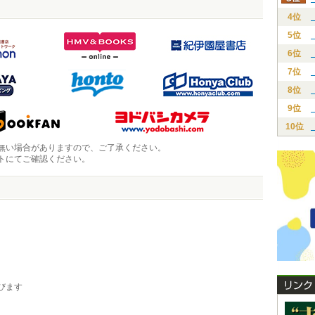
4位
5位
6位
7位
8位
9位
10位
無い場合がありますので、ご了承ください。
トにてご確認ください。
びます