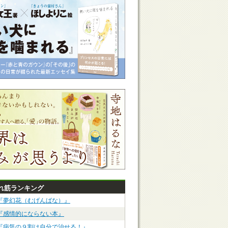
れ筋ランキング
『夢幻花（むげんばな）』
『感情的にならない本』
『病気の９割は自分で治せる！』