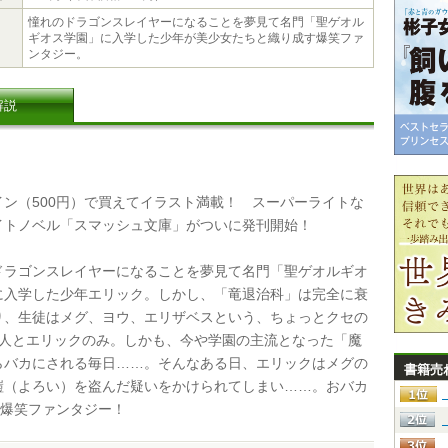
憧れのドラゴンスレイヤーになることを夢見て名門「聖ゲオル
ギオス学園」に入学した少年が美少女たちと織り成す爆笑ファ
ンタジー。
解説
ン（500円）で買えてイラスト満載！ スーパーライトな
イトノベル「スマッシュ文庫」がついに発刊開始！
ラゴンスレイヤーになることを夢見て名門「聖ゲオルギオ
に入学した少年エリック。しかし、「竜退治科」は完全に衰
り、生徒はメグ、ヨウ、エリザベスという、ちょっとクセの
3人とエリックのみ。しかも、今や学園の主流となった「魔
らバカにされる毎日……。そんなある日、エリックはメグの
書籍売
鎧（よろい）を盗んだ疑いをかけられてしまい……。おバカ
の爆笑ファンタジー！