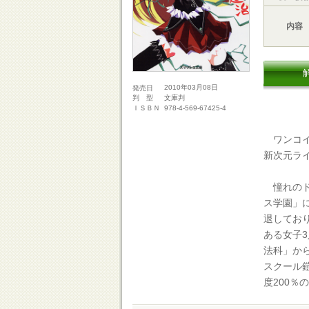
内容
2010年03月08日
発売日
文庫判
判 型
978-4-569-67425-4
ＩＳＢＮ
ワンコイ
新次元ラ
憧れのド
ス学園」
退してお
ある女子
法科」か
スクール
度200％