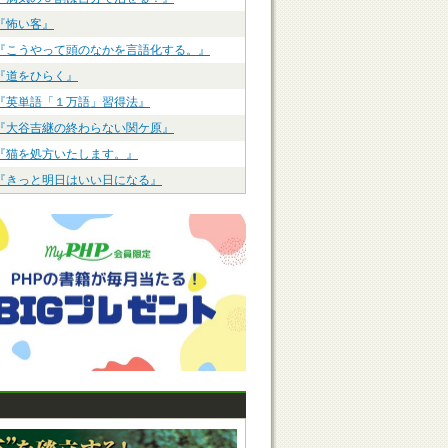
『怖い客』
『こうやって頭のなかを言語化する。』
『道をひらく』
『英単語「１万語」習得法』
『大谷吉継の終わらない関ケ原』
『猫を処方いたします。』
『きっと明日はいい日になる』