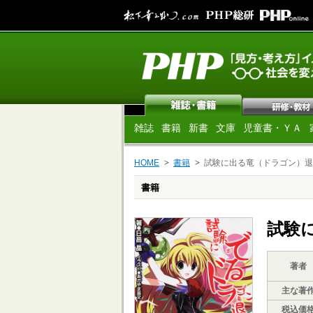
雑誌
書籍
新書
文庫
児童書・ＹＡ
HOME
書籍
試験に出る竜（ドラゴン）退
書籍
試験
著者
主な著
税込価