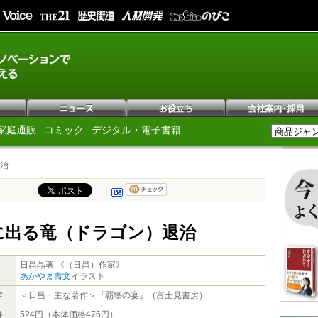
家庭通販
コミック
デジタル・電子書籍
治
に出る竜（ドラゴン）退治
日昌晶著 《（日昌）作家》
あかやま壽文
イラスト
作
＜日昌・主な著作＞『覇壊の宴』（富士見書房）
格
524円（本体価格476円）