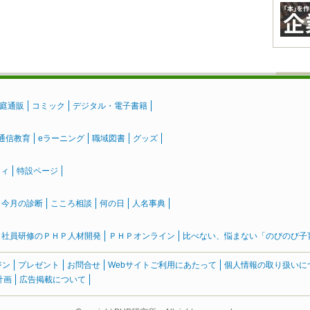
庭通販
コミック
デジタル・電子書籍
通信教育
eラーニング
職域図書
グッズ
ティ
特設ページ
』今月の診断
こころ相談
何の日
人名事典
社員研修のＰＨＰ人材開発
ＰＨＰオンライン
比べない、悩まない「のびのび子育て
ジン
プレゼント
お問合せ
Webサイトご利用にあたって
個人情報の取り扱いに
計画
広告掲載について