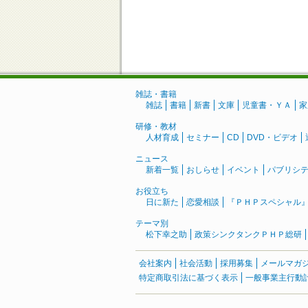
雑誌・書籍
雑誌
書籍
新書
文庫
児童書・ＹＡ
家
研修・教材
人材育成
セミナー
CD
DVD・ビデオ
ニュース
新着一覧
おしらせ
イベント
パブリシ
お役立ち
日に新た
恋愛相談
『ＰＨＰスペシャル
テーマ別
松下幸之助
政策シンクタンクＰＨＰ総研
会社案内
社会活動
採用募集
メールマガ
特定商取引法に基づく表示
一般事業主行動