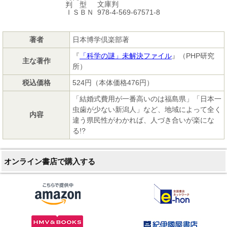
文庫判
判 型
978-4-569-67571-8
ＩＳＢＮ
著者
日本博学倶楽部著
『
「科学の謎」未解決ファイル
』（PHP研究
主な著作
所）
税込価格
524円（本体価格476円）
「結婚式費用が一番高いのは福島県」「日本一
虫歯が少ない新潟人」など、地域によって全く
内容
違う県民性がわかれば、人づき合いが楽にな
る!?
オンライン書店で購入する