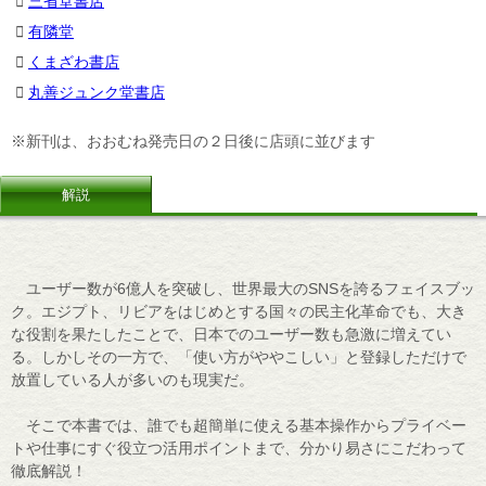
三省堂書店
有隣堂
くまざわ書店
丸善ジュンク堂書店
※新刊は、おおむね発売日の２日後に店頭に並びます
解説
ユーザー数が6億人を突破し、世界最大のSNSを誇るフェイスブッ
ク。エジプト、リビアをはじめとする国々の民主化革命でも、大き
な役割を果たしたことで、日本でのユーザー数も急激に増えてい
る。しかしその一方で、「使い方がややこしい」と登録しただけで
放置している人が多いのも現実だ。
そこで本書では、誰でも超簡単に使える基本操作からプライベー
トや仕事にすぐ役立つ活用ポイントまで、分かり易さにこだわって
徹底解説！