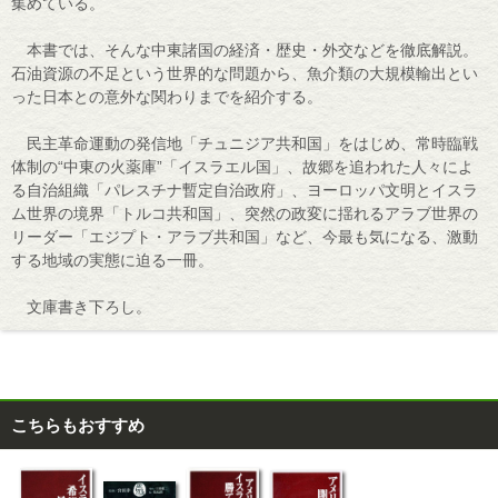
集めている。
本書では、そんな中東諸国の経済・歴史・外交などを徹底解説。
石油資源の不足という世界的な問題から、魚介類の大規模輸出とい
った日本との意外な関わりまでを紹介する。
民主革命運動の発信地「チュニジア共和国」をはじめ、常時臨戦
体制の“中東の火薬庫”「イスラエル国」、故郷を追われた人々によ
る自治組織「パレスチナ暫定自治政府」、ヨーロッパ文明とイスラ
ム世界の境界「トルコ共和国」、突然の政変に揺れるアラブ世界の
リーダー「エジプト・アラブ共和国」など、今最も気になる、激動
する地域の実態に迫る一冊。
文庫書き下ろし。
こちらもおすすめ