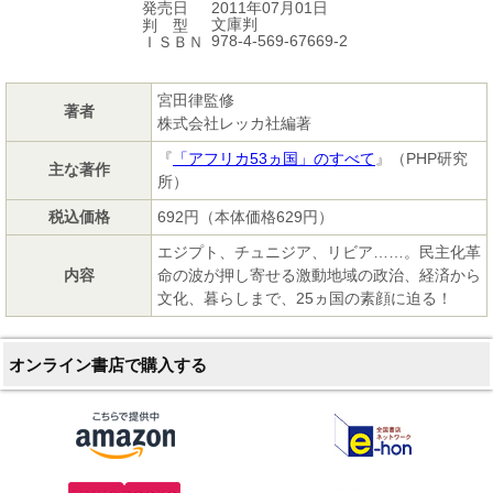
2011年07月01日
発売日
文庫判
判 型
978-4-569-67669-2
ＩＳＢＮ
宮田律監修
著者
株式会社レッカ社編著
『
「アフリカ53ヵ国」のすべて
』（PHP研究
主な著作
所）
税込価格
692円（本体価格629円）
エジプト、チュニジア、リビア……。民主化革
内容
命の波が押し寄せる激動地域の政治、経済から
文化、暮らしまで、25ヵ国の素顔に迫る！
オンライン書店で購入する