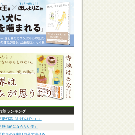
れ筋ランキング
『夢幻花（むげんばな）』
『感情的にならない本』
『病気の９割は自分で治せる！』