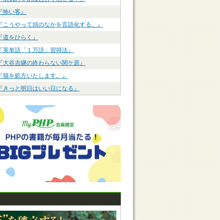
『怖い客』
『こうやって頭のなかを言語化する。』
『道をひらく』
『英単語「１万語」習得法』
『大谷吉継の終わらない関ケ原』
『猫を処方いたします。』
『きっと明日はいい日になる』