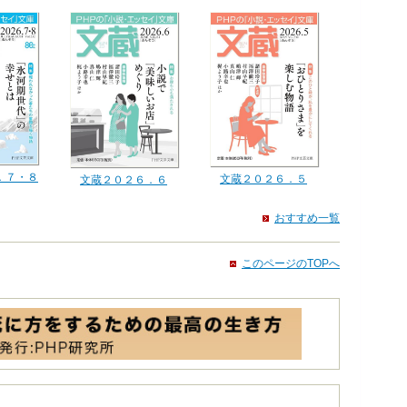
．７・８
文蔵２０２６．５
文蔵２０２６．６
おすすめ一覧
このページのTOPへ