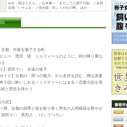
ゆき「桜ほうさら」／山本兼一「まりしてん誾千代姫」／谷村
志穂「いそぶえ」／池永陽「向こうがわの蜂」 ほか
解説
京都、作家を魅了する町
タビュー 恩田 陸 ミルフィーユのように、時が降り重な
怖さ
セイ】原田マハ 永遠の迷子
クガイド】古都の「四つの魅力」から名作を読む…樺山美夏
怪奇小説に酔いしれる／ミステリーにはまる／恋愛小説を堪
伝統と歴史を味わう
小説】
書籍売
篁一輝。京都の四季と彼を取り巻く男女の人間模様を艶やか
 原田マハ 異邦人 （1）うつろい