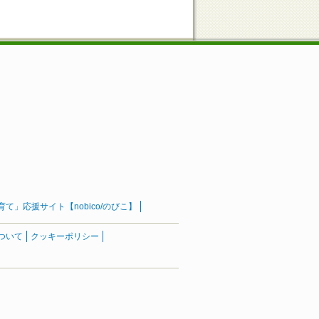
」応援サイト【nobico/のびこ】
ついて
クッキーポリシー