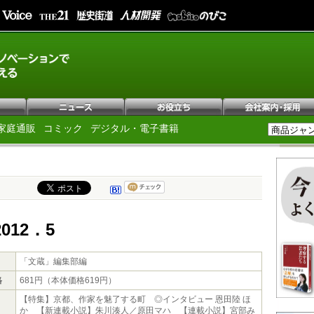
家庭通販
コミック
デジタル・電子書籍
012．5
「文蔵」編集部編
格
681円（本体価格619円）
【特集】京都、作家を魅了する町 ◎インタビュー 恩田陸 ほ
か 【新連載小説】朱川湊人／原田マハ 【連載小説】宮部み