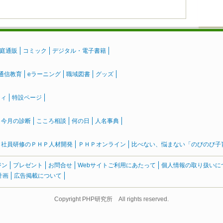
庭通販
コミック
デジタル・電子書籍
通信教育
eラーニング
職域図書
グッズ
ティ
特設ページ
』今月の診断
こころ相談
何の日
人名事典
社員研修のＰＨＰ人材開発
ＰＨＰオンライン
比べない、悩まない「のびのび子育て
ジン
プレゼント
お問合せ
Webサイトご利用にあたって
個人情報の取り扱いに
計画
広告掲載について
Copyright PHP研究所 All rights reserved.