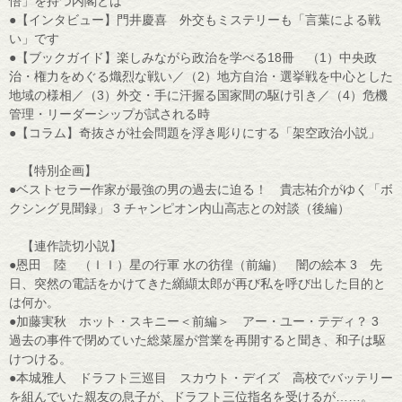
悟」を持つ内閣とは
●【インタビュー】門井慶喜 外交もミステリーも「言葉による戦
い」です
●【ブックガイド】楽しみながら政治を学べる18冊 （1）中央政
治・権力をめぐる熾烈な戦い／（2）地方自治・選挙戦を中心とした
地域の様相／（3）外交・手に汗握る国家間の駆け引き／（4）危機
管理・リーダーシップが試される時
●【コラム】奇抜さが社会問題を浮き彫りにする「架空政治小説」
【特別企画】
●ベストセラー作家が最強の男の過去に迫る！ 貴志祐介がゆく「ボ
クシング見聞録」 3 チャンピオン内山高志との対談（後編）
【連作読切小説】
●恩田 陸 （ＩＩ）星の行軍 水の彷徨（前編） 闇の絵本 3 先
日、突然の電話をかけてきた纐纈太郎が再び私を呼び出した目的と
は何か。
●加藤実秋 ホット・スキニー＜前編＞ アー・ユー・テディ？ 3
過去の事件で閉めていた総菜屋が営業を再開すると聞き、和子は駆
けつける。
●本城雅人 ドラフト三巡目 スカウト・デイズ 高校でバッテリー
を組んでいた親友の息子が、ドラフト三位指名を受けるが……。