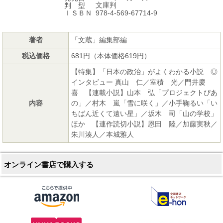
文庫判
判 型
978-4-569-67714-9
ＩＳＢＮ
著者
「文蔵」編集部編
税込価格
681円（本体価格619円）
【特集】「日本の政治」がよくわかる小説 ◎
インタビュー 真山 仁／室積 光／門井慶
喜 【連載小説】山本 弘「プロジェクトぴあ
内容
の」／村木 嵐「雪に咲く」／小手鞠るい「い
ちばん近くて遠い星」／坂木 司「山の学校」
ほか 【連作読切小説】恩田 陸／加藤実秋／
朱川湊人／本城雅人
オンライン書店で購入する