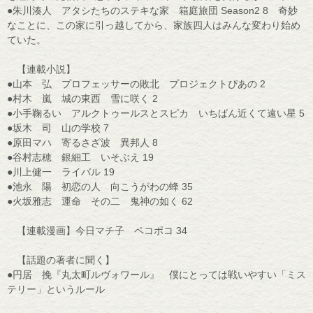
●朱川湊人 アタシたちのステキな家 箱庭旅団 Season2 8 奇妙
なことに、この家に引っ越してから、家族四人はみんな変わり始め
ていた。
【連載小説】
●山本 弘 プロフェッサーの敗北 プロジェクトぴあの 2
●村木 嵐 城の東西 雪に咲く 2
●小手鞠るい アルクトゥールスとスピカ いちばん近くて遠い星 5
●坂木 司 山の学校 7
●原田マハ 寄るさざ波 異邦人 8
●谷村志穂 銀細工 いそぶえ 19
●川上健一 ライバル 19
●池永 陽 初恋の人 向こうがわの蜂 35
●火坂雅志 運命 その二 鬼神の如く 62
【連載漫画】今日マチ子 ペコポコ 34
【話題の著者に聞く】
●円居 挽『丸太町ルヴォワール』 僕にとっては戦いやすい「ミス
テリー」というルール