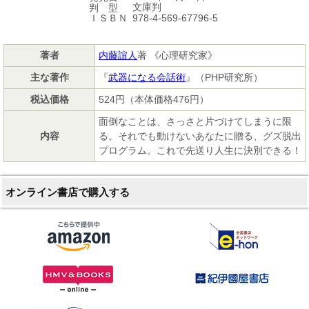
文庫判
判 型
978-4-569-67796-5
ＩＳＢＮ
著者
内藤誼人
著 《心理研究家》
主な著作
『
武器になる会話術
』（PHP研究所）
税込価格
524円（本体価格476円）
面倒なことは、さっさと片づけてしまうに限
内容
る。それでも動けないあなたに贈る、グズ脱出
プログラム。これで先送り人生に決別できる！
オンライン書店で購入する