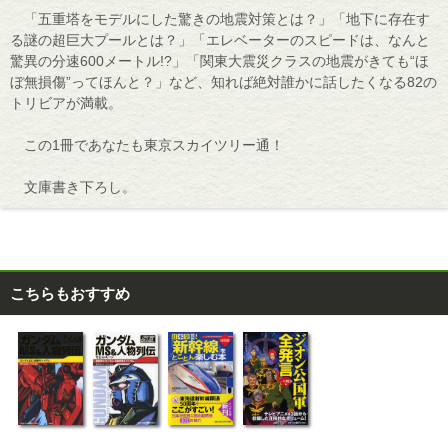
「五重塔をモデルにした驚きの地震対策とは？」「地下に存在す
る謎の超巨大プールとは？」「エレベーターのスピードは、なんと
驚異の分速600メートル!?」「関東大震災クラスの地震がきても“ほ
ぼ無損傷”ってほんと？」など、知れば絶対誰かに話したくなる82の
トリビアが満載。
この1冊であなたも東京スカイツリー通！
文庫書き下ろし。
こちらもおすすめ