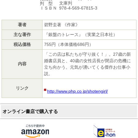
文庫判
判 型
978-4-569-67815-3
ＩＳＢＮ
著者
碧野圭著 《作家》
主な著作
『銀盤のトレース』（実業之日本社）
税込価格
755円（本体価格686円）
「この店は私たちが守り抜く！」。27歳の新
婚書店員と、40歳の女性店長が閉店の危機に
内容
立ち向かう。元気が湧いてくる傑作お仕事小
説。
リンク
http://www.php.co.jp/shotengirl/
オンライン書店で購入する