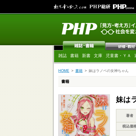
雑誌
書籍
新書
文庫
児童書・ＹＡ
HOME
書籍
妹はラノベの女神ちゃん
書籍
妹は
著者
税込価