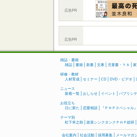
広告PR
広告PR
雑誌・書籍
雑誌
書籍
新書
文庫
児童書・ＹＡ
家
研修・教材
人材育成
セミナー
CD
DVD・ビデオ
ニュース
新着一覧
おしらせ
イベント
パブリシ
お役立ち
日に新た
恋愛相談
『ＰＨＰスペシャル
テーマ別
松下幸之助
政策シンクタンクＰＨＰ総研
会社案内
社会活動
採用募集
メールマガ