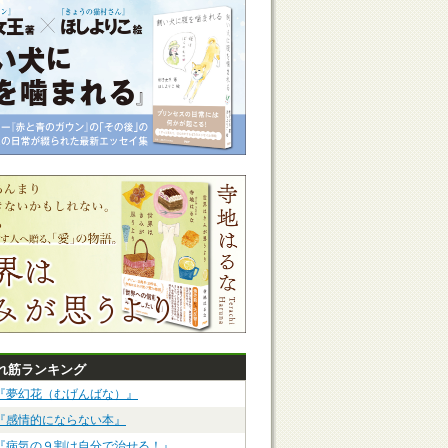
れ筋ランキング
『夢幻花（むげんばな）』
『感情的にならない本』
『病気の９割は自分で治せる！』