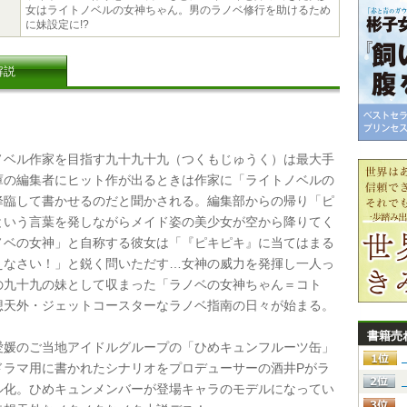
女はライトノベルの女神ちゃん。男のラノベ修行を助けるため
に妹設定に!?
解説
ベル作家を目指す九十九十九（つくもじゅうく）は最大手
庫の編集者にヒット作が出るときは作家に「ライトノベルの
降臨して書かせるのだと聞かされる。編集部からの帰り「ピ
という言葉を発しながらメイド姿の美少女が空から降りてく
ノベの女神」と自称する彼女は「『ピキピキ』に当てはまる
えなさい！」と鋭く問いただす…女神の威力を発揮し一人っ
の九十九の妹として収まった「ラノベの女神ちゃん＝コト
想天外・ジェットコースターなラノベ指南の日々が始まる。
書籍売
媛のご当地アイドルグループの「ひめキュンフルーツ缶」
ドラマ用に書かれたシナリオをプロデューサーの酒井Pがラ
ル化。ひめキュンメンバーが登場キャラのモデルになってい