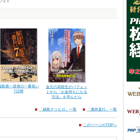
びます
福島第一原発の一番長い
金欠の高校生がバフェッ
7日間
トから「お金持ちになる
方法」を学んだら
「鍋島テツヒロ」一覧
「酒井直行」一覧
このページのTOPへ