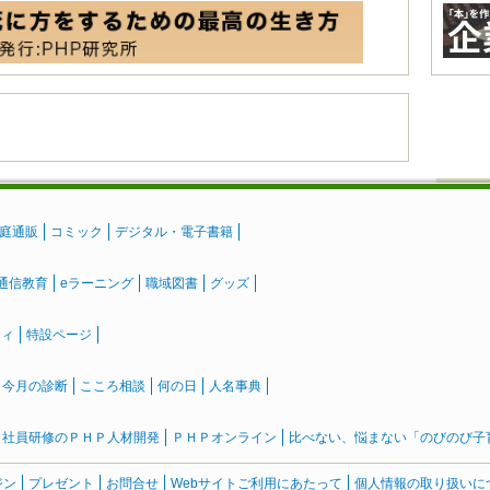
庭通販
コミック
デジタル・電子書籍
通信教育
eラーニング
職域図書
グッズ
ティ
特設ページ
』今月の診断
こころ相談
何の日
人名事典
社員研修のＰＨＰ人材開発
ＰＨＰオンライン
比べない、悩まない「のびのび子育て
ジン
プレゼント
お問合せ
Webサイトご利用にあたって
個人情報の取り扱いに