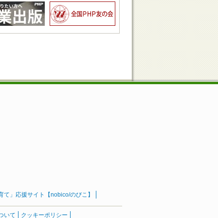
」応援サイト【nobico/のびこ】
ついて
クッキーポリシー