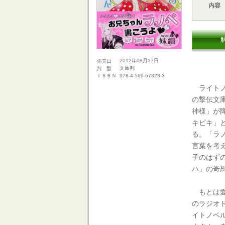
内容
2012年08月17日
発売日
文庫判
判 型
978-4-569-67828-3
ＩＳＢＮ
ライトノ
の撃伝文
神様」が
キピキ」
る。「ラ
言葉を考
子のはず
ハ」の奇
もとは愛
のラジオ
イトノベ