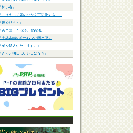
『怖い客』
『こうやって頭のなかを言語化する。』
『道をひらく』
『英単語「１万語」習得法』
『大谷吉継の終わらない関ケ原』
『猫を処方いたします。』
『きっと明日はいい日になる』