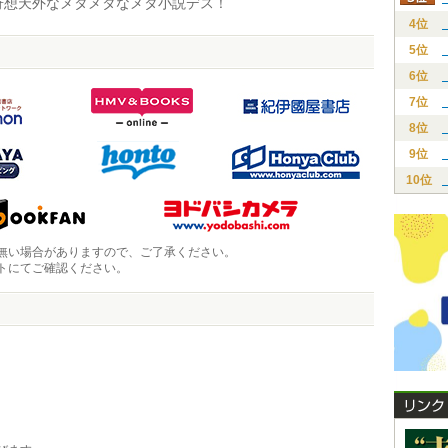
奇想天外なメタメタなメタ小説デス！
4位
5位
6位
7位
8位
9位
10位
無い場合がありますので、ご了承ください。
トにてご確認ください。