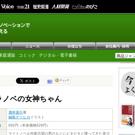
家庭通販
コミック
デジタル・電子書籍
ラノベの女神ちゃん
酒井直行
著
鍋島テツヒロ
イラスト
格
692円（本体価格629円）
ライトノベル作家志望の男のもとにピキピキと降ってきた美少