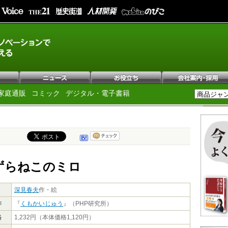
家庭通販
コミック
デジタル・電子書籍
ずらねこのミロ
深見春夫
作・絵
作
『
くもかいじゅう
』（PHP研究所）
格
1,232円（本体価格1,120円）