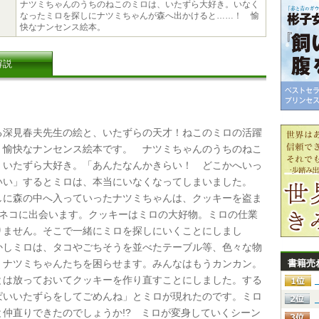
ナツミちゃんのうちのねこのミロは、いたずら大好き。いなく
なったミロを探しにナツミちゃんが森へ出かけると……！ 愉
快なナンセンス絵本。
解説
深見春夫先生の絵と、いたずらの天才！ねこのミロの活躍
、愉快なナンセンス絵本です。 ナツミちゃんのうちのねこ
、いたずら大好き。「あんたなんかきらい！ どこかへいっ
いい」するとミロは、本当にいなくなってしまいました。
しに森の中へ入っていったナツミちゃんは、クッキーを盗ま
のネコに出会います。クッキーはミロの大好物。ミロの仕業
りません。そこで一緒にミロを探しにいくことにしまし
かしミロは、タコやごちそうを並べたテーブル等、色々な物
 ナツミちゃんたちを困らせます。みんなはもうカンカン。
書籍売
とは放っておいてクッキーを作り直すことにしました。する
ぱいいたずらをしてごめんね」とミロが現れたのです。ミロ
と仲直りできたのでしょうか!? ミロが変身していくシーン