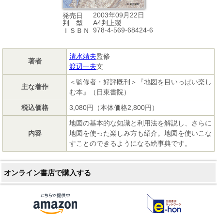
2003年09月22日
発売日
A4判上製
判 型
978-4-569-68424-6
ＩＳＢＮ
清水靖夫
監修
著者
渡辺一夫
文
＜監修者・好評既刊＞『地図を目いっぱい楽し
主な著作
む本』（日東書院）
税込価格
3,080円（本体価格2,800円）
地図の基本的な知識と利用法を解説し、さらに
内容
地図を使った楽しみ方も紹介。地図を使いこな
すことのできるようになる絵事典です。
オンライン書店で購入する