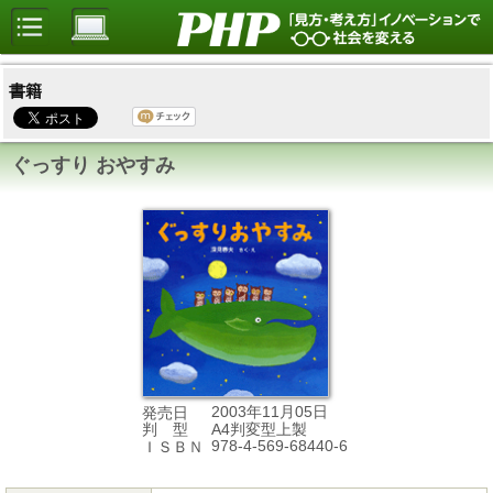
書籍
ぐっすり おやすみ
2003年11月05日
発売日
A4判変型上製
判 型
978-4-569-68440-6
ＩＳＢＮ