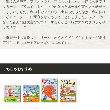
散歩の途中で、ブタとゾウとクマに会いました。一緒に公園でサ
ッカーをして遊んでいると、ゾウの蹴ったボールが森の方へ転がっ
てしまいました。森の中でフクロウに出会ったみんなは、森の神様
に頼んでフクロウに変身させてもらうことにしました。フクロウに
なったみんなは大喜びです！ するとそこへ緑の大きなクジラがや
ってきて……？
奇想天外の冒険スト－リーと、わくわくドキドキする展開が繰り
広げられる、ユーモアいっぱいの絵本です。
こちらもおすすめ