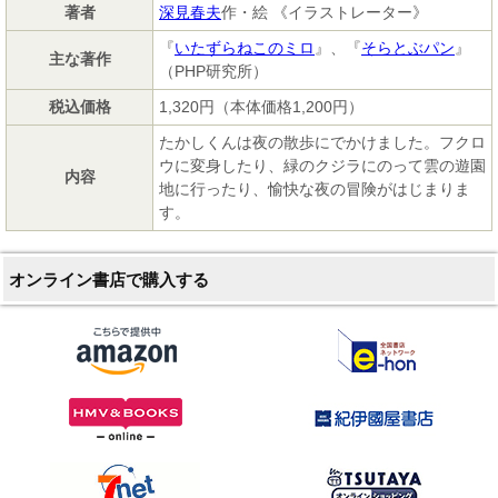
著者
深見春夫
作・絵 《イラストレーター》
『
いたずらねこのミロ
』、『
そらとぶパン
』
主な著作
（PHP研究所）
税込価格
1,320円（本体価格1,200円）
たかしくんは夜の散歩にでかけました。フクロ
ウに変身したり、緑のクジラにのって雲の遊園
内容
地に行ったり、愉快な夜の冒険がはじまりま
す。
オンライン書店で購入する