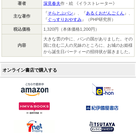
著者
深見春夫
作・絵 《イラストレーター》
『
そらとぶパン
』、『
あるくおだんごくん
』、
主な著作
『
ぐっすりおやすみ
』（PHP研究所）
税込価格
1,320円（本体価格1,200円）
大きな雲の中に、パンの国がありました。その
内容
国に住む二人の兄妹のところに、お城のお姫様
から誕生日パーティーの招待状が届きました。
オンライン書店で購入する