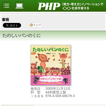
書籍
たのしいパンのくに
2005年11月11日
発売日
A4判変型上製
判 型
978-4-569-68579-3
ＩＳＢＮ