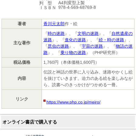
A4判変型上製
判 型
978-4-569-68769-8
ＩＳＢＮ
著者
香川元太郎
作・絵
『
時の迷路
』、『
文明の迷路
』、『
自然遺産の
迷路
』、『
進化の迷路
』、『
続・時の迷路
』、
主な著作
『
昆虫の迷路
』、『
宇宙の迷路
』、『
物語の迷
路
』、『
乗り物の迷路
』（PHP研究所）
税込価格
1,760円（本体価格1,600円）
伝説と神話の世界に入り込み、迷路やかくし絵
内容
を抜けていきます。迫力のある絵を楽しみなが
ら、読書へのきっかけがつかめる一冊。
リンク
https://www.php.co.jp/meiro/
オンライン書店で購入する