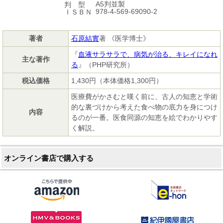
A5判並製
判 型
978-4-569-69090-2
ＩＳＢＮ
著者
石原結實
著 《医学博士》
『
血液サラサラで、病気が治る、キレイになれ
主な著作
る
』（PHP研究所）
税込価格
1,430円（本体価格1,300円）
医療費がかさむと嘆く前に、古人の知恵と学術
的な裏づけから考えた食べ物の底力を身につけ
内容
るのが一番。医食同源の知恵を絵でわかりやす
く解説。
オンライン書店で購入する