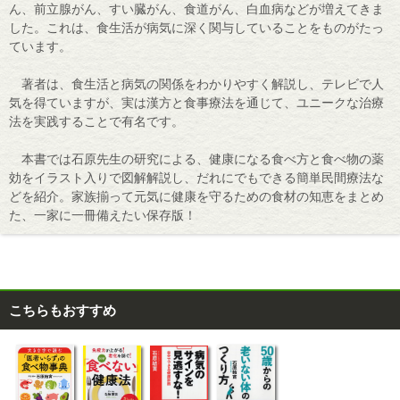
ん、前立腺がん、すい臓がん、食道がん、白血病などが増えてきま
した。これは、食生活が病気に深く関与していることをものがたっ
ています。
著者は、食生活と病気の関係をわかりやすく解説し、テレビで人
気を得ていますが、実は漢方と食事療法を通じて、ユニークな治療
法を実践することで有名です。
本書では石原先生の研究による、健康になる食べ方と食べ物の薬
効をイラスト入りで図解解説し、だれにでもできる簡単民間療法な
どを紹介。家族揃って元気に健康を守るための食材の知恵をまとめ
た、一家に一冊備えたい保存版！
こちらもおすすめ