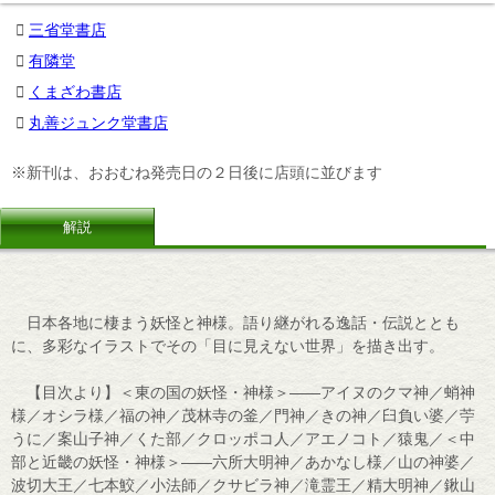
三省堂書店
有隣堂
くまざわ書店
丸善ジュンク堂書店
※新刊は、おおむね発売日の２日後に店頭に並びます
解説
日本各地に棲まう妖怪と神様。語り継がれる逸話・伝説ととも
に、多彩なイラストでその「目に見えない世界」を描き出す。
【目次より】＜東の国の妖怪・神様＞――アイヌのクマ神／蛸神
様／オシラ様／福の神／茂林寺の釜／門神／きの神／臼負い婆／苧
うに／案山子神／くた部／クロッポコ人／アエノコト／猿鬼／＜中
部と近畿の妖怪・神様＞――六所大明神／あかなし様／山の神婆／
波切大王／七本鮫／小法師／クサビラ神／滝霊王／精大明神／鍬山