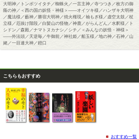
大明神／トンボツイタチ／蜘蛛火／一言主神／寺つつき／枚方の御
蔭の神／＜西の国の妖怪・神様＞――オイツキ様／ハンザキ大明神
／魔法様／藪神／勝宿大明神／焼火権現／袖もぎ様／虚空太鼓／杖
立様／厄抜け階段／白髪山の怪物／神鹿／がらんどん／水釈様／ト
シドン／森殿／ナマトヌカナシ／シチ／＜みんなの妖怪・神様＞
――外法頭／天逆毎／牛御前／神社姫／船玉様／地の神／石神／山
姥／一目連大神／鐙口
こちらもおすすめ
おすすめ一覧