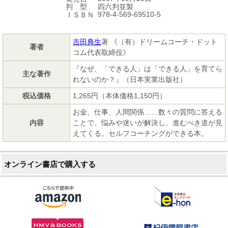
四六判並製
判 型
978-4-569-69510-5
ＩＳＢＮ
吉田典生
著 《（有）ドリームコーチ・ドット
著者
コム代表取締役》
『なぜ、「できる人」は「できる人」を育てら
主な著作
れないのか？』（日本実業出版社）
税込価格
1,265円（本体価格1,150円）
お金、仕事、人間関係……数々の質問に答える
内容
ことで、悩みや迷いが解決し、進むべき道が見
えてくる。セルフコーチングができる本。
オンライン書店で購入する