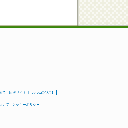
」応援サイト【nobico/のびこ】
ついて
クッキーポリシー