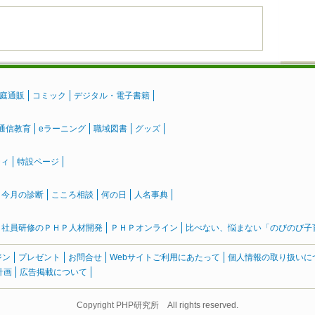
庭通販
コミック
デジタル・電子書籍
通信教育
eラーニング
職域図書
グッズ
ティ
特設ページ
』今月の診断
こころ相談
何の日
人名事典
社員研修のＰＨＰ人材開発
ＰＨＰオンライン
比べない、悩まない「のびのび子育て
ジン
プレゼント
お問合せ
Webサイトご利用にあたって
個人情報の取り扱いに
計画
広告掲載について
Copyright PHP研究所 All rights reserved.