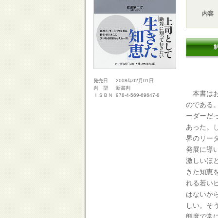
内容
2008年02月01日
発売日
新書判
判 型
本書はお
978-4-569-69647-8
ＩＳＢＮ
のである
ーダーだ
あった。
界のリー
発展に導
激しいほ
きた知恵
れる若い
はないか
しい。そ
態度で常