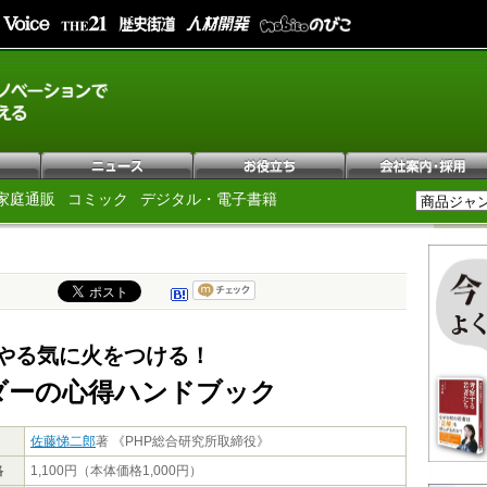
家庭通販
コミック
デジタル・電子書籍
やる気に火をつける！
ダーの心得ハンドブック
佐藤悌二郎
著 《PHP総合研究所取締役》
格
1,100円（本体価格1,000円）