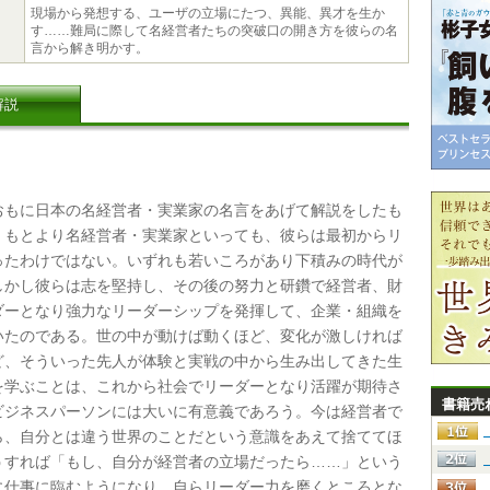
現場から発想する、ユーザの立場にたつ、異能、異才を生か
す……難局に際して名経営者たちの突破口の開き方を彼らの名
言から解き明かす。
解説
もに日本の名経営者・実業家の名言をあげて解説をしたも
。もとより名経営者・実業家といっても、彼らは最初からリ
ったわけではない。いずれも若いころがあり下積みの時代が
しかし彼らは志を堅持し、その後の努力と研鑽で経営者、財
ダーとなり強力なリーダーシップを発揮して、企業・組織を
いたのである。世の中が動けば動くほど、変化が激しければ
ど、そういった先人が体験と実戦の中から生み出してきた生
を学ぶことは、これから社会でリーダーとなり活躍が期待さ
書籍売
ビジネスパーソンには大いに有意義であろう。今は経営者で
ら、自分とは違う世界のことだという意識をあえて捨ててほ
うすれば「もし、自分が経営者の立場だったら……」という
に仕事に臨むようになり、自らリーダー力を磨くところとな