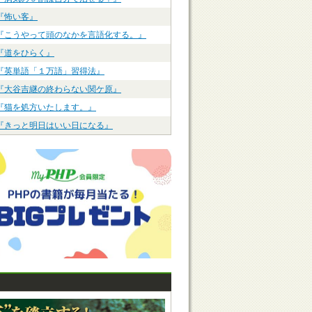
『怖い客』
『こうやって頭のなかを言語化する。』
『道をひらく』
『英単語「１万語」習得法』
『大谷吉継の終わらない関ケ原』
『猫を処方いたします。』
『きっと明日はいい日になる』