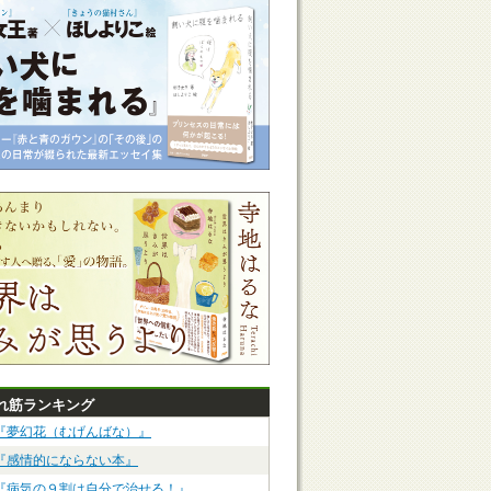
れ筋ランキング
『夢幻花（むげんばな）』
『感情的にならない本』
『病気の９割は自分で治せる！』