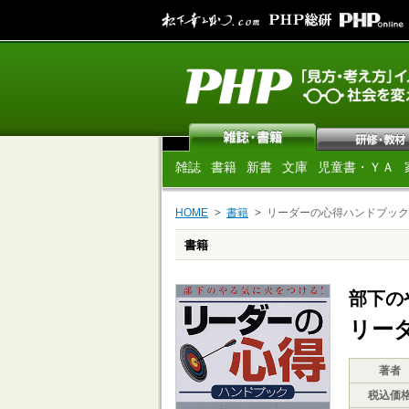
雑誌
書籍
新書
文庫
児童書・ＹＡ
HOME
書籍
リーダーの心得ハンドブック
書籍
部下の
リー
著者
税込価