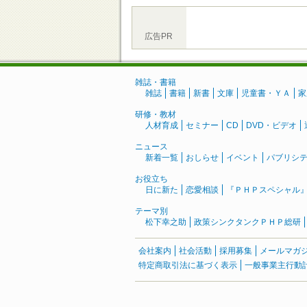
広告PR
雑誌・書籍
雑誌
書籍
新書
文庫
児童書・ＹＡ
家
研修・教材
人材育成
セミナー
CD
DVD・ビデオ
ニュース
新着一覧
おしらせ
イベント
パブリシ
お役立ち
日に新た
恋愛相談
『ＰＨＰスペシャル
テーマ別
松下幸之助
政策シンクタンクＰＨＰ総研
会社案内
社会活動
採用募集
メールマガ
特定商取引法に基づく表示
一般事業主行動