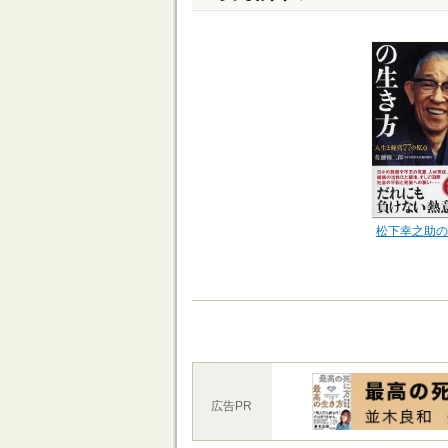
松下幸之助の
広告PR