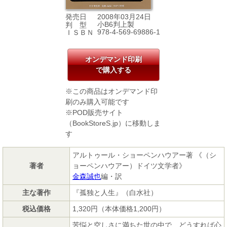
2008年03月24日
発売日
小B6判上製
判 型
978-4-569-69886-1
ＩＳＢＮ
オンデマンド印刷
で購入する
※この商品はオンデマンド印
刷のみ購入可能です
※POD販売サイト
（BookStoreS.jp）に移動しま
す
アルトゥール・ショーペンハウアー著 《（シ
著者
ョーペンハウアー）ドイツ文学者》
金森誠也
編・訳
主な著作
『孤独と人生』（白水社）
税込価格
1,320円（本体価格1,200円）
苦悩と空しさに満ちた世の中で、どうすれば心