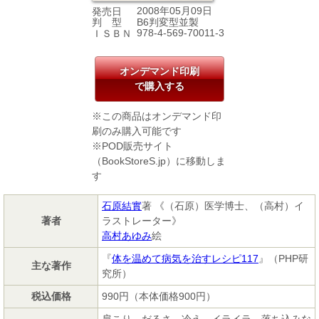
2008年05月09日
発売日
B6判変型並製
判 型
978-4-569-70011-3
ＩＳＢＮ
オンデマンド印刷
で購入する
※この商品はオンデマンド印
刷のみ購入可能です
※POD販売サイト
（BookStoreS.jp）に移動しま
す
石原結實
著 《（石原）医学博士、（高村）イ
著者
ラストレーター》
高村あゆみ
絵
『
体を温めて病気を治すレシピ117
』（PHP研
主な著作
究所）
税込価格
990円（本体価格900円）
肩こり、だるさ、冷え、イライラ、落ち込みな