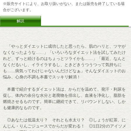
※販売サイトにより、お取り扱いがない、または販売を終了している場
合がございます。
解説
「やっとダイエットに成功したと思ったら、肌のハリと、ツヤが
なくなったような……」「いろいろなダイエット法を試してみたけ
れど、ずっと続けるのはちょっとツライかも……」「最近、なんと
なくだるいし、イライラするし、ときどきうつうつって気持ちに
も……病気ってわけじゃないんだけどなぁ」そんなダイエットのお
悩み、心身の不調も本書でスッキリ解消！
本書で紹介するダイエット法は、からだを温めて、発汗・利尿を
促し、体内の余分な水分と老廃物を排出し、血液を浄化し、脂肪を
燃焼させるものです。簡単に継続できて、リバウンドしない、しか
も健康的なものです。
◎あなたは低温太り？ それとも水太り？ ◎しょうが紅茶、に
んじん・りんごジュースでからだが変わる！ ◎1日2分のアイソメ