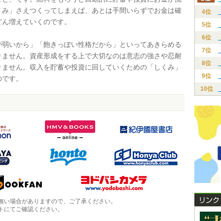
くみ」さえつくってしまえば、あとは手間いらずでお金は確
4位
どん増えていくのです。
5位
6位
弱いから」「飽きっぽい性格だから」といってあきらめる
7位
りません。資産形成をする上で大切なのは意志の強さや忍耐
8位
りません。収入を貯蓄や投資に回していくための「しくみ」
9位
のです。
10位
無い場合がありますので、ご了承ください。
トにてご確認ください。