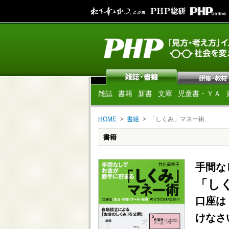
雑誌
書籍
新書
文庫
児童書・ＹＡ
HOME
書籍
「しくみ」マネー術
書籍
手間な
「し
口座は
けなさ