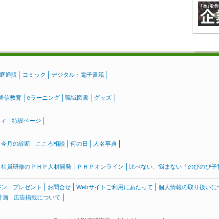
庭通販
コミック
デジタル・電子書籍
通信教育
eラーニング
職域図書
グッズ
ティ
特設ページ
』今月の診断
こころ相談
何の日
人名事典
社員研修のＰＨＰ人材開発
ＰＨＰオンライン
比べない、悩まない「のびのび子育て
ジン
プレゼント
お問合せ
Webサイトご利用にあたって
個人情報の取り扱いに
計画
広告掲載について