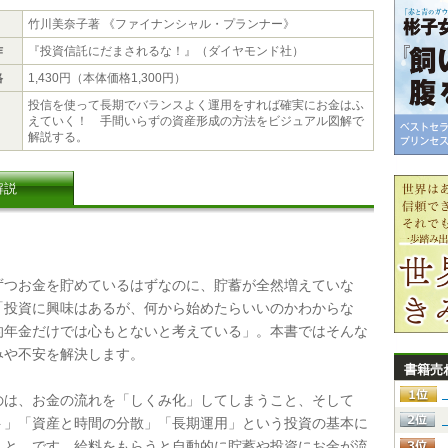
竹川美奈子著 《ファイナンシャル・プランナー》
作
『投資信託にだまされるな！』（ダイヤモンド社）
格
1,430円（本体価格1,300円）
投信を使って長期でバランスよく運用をすれば確実にお金はふ
えていく！ 手間いらずの資産形成の方法をビジュアル図解で
解説する。
解説
つお金を貯めているはずなのに、貯蓄が全然増えていな
「投資に興味はあるが、何から始めたらいいのかわからな
的年金だけでは心もとないと考えている」。本書ではそんな
みや不安を解決します。
書籍売
は、お金の流れを「しくみ化」してしまうこと、そして
ト」「資産と時間の分散」「長期運用」という投資の基本に
こと、です。給料をもらうと自動的に貯蓄や投資にお金が流