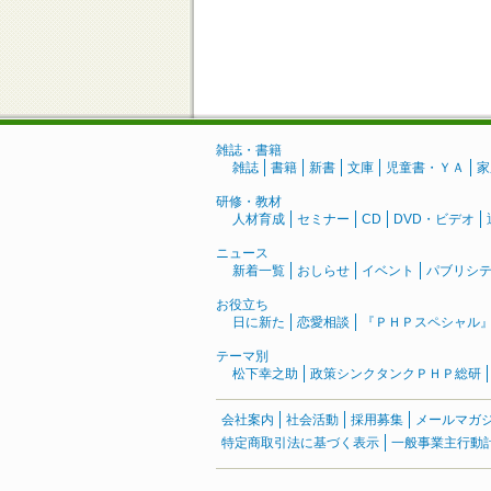
雑誌・書籍
雑誌
書籍
新書
文庫
児童書・ＹＡ
家
研修・教材
人材育成
セミナー
CD
DVD・ビデオ
ニュース
新着一覧
おしらせ
イベント
パブリシ
お役立ち
日に新た
恋愛相談
『ＰＨＰスペシャル
テーマ別
松下幸之助
政策シンクタンクＰＨＰ総研
会社案内
社会活動
採用募集
メールマガ
特定商取引法に基づく表示
一般事業主行動