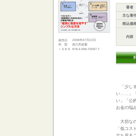
著者
主な著
税込価
内容
2008年07月22日
発売日
四六判並製
判 型
978-4-569-70097-7
ＩＳＢＮ
「少しず
い……」
い」「公
お金の悩
大切なの
「低コス
立ち戻る