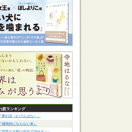
れ筋ランキング
『夢幻花（むげんばな）』
『感情的にならない本』
『病気の９割は自分で治せる！』