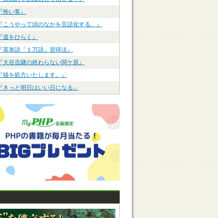
『怖い客』
『こうやって頭のなかを言語化する。』
『道をひらく』
『英単語「１万語」習得法』
『大谷吉継の終わらない関ケ原』
『猫を処方いたします。』
『きっと明日はいい日になる』