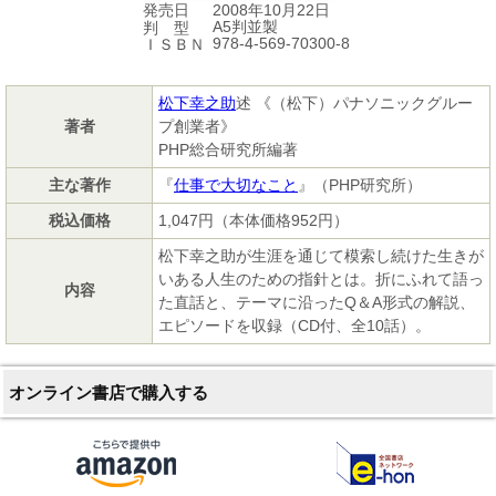
2008年10月22日
発売日
A5判並製
判 型
978-4-569-70300-8
ＩＳＢＮ
松下幸之助
述 《（松下）パナソニックグルー
著者
プ創業者》
PHP総合研究所編著
主な著作
『
仕事で大切なこと
』（PHP研究所）
税込価格
1,047円（本体価格952円）
松下幸之助が生涯を通じて模索し続けた生きが
いある人生のための指針とは。折にふれて語っ
内容
た直話と、テーマに沿ったQ＆A形式の解説、
エピソードを収録（CD付、全10話）。
オンライン書店で購入する