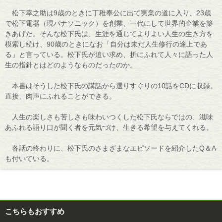
松下幸之助は9歳のときに丁稚奉公に出て実業の道に入り、23歳
で松下電器（現パナソニック）を創業、一代にして世界的企業を築
きあげた。そんな松下氏は、生涯を通じてよりよい人生の生き方を
模索し続け、90歳のときになお「自分は未だ人生修行の途上であ
る」と言っている。松下氏が追い求め、折にふれて人々に語った人
生の指針とはどのようなものだったのか。
本書はそうした松下氏の講話から選りすぐりの10話をCDに収録。
直接、肉声にふれることができる。
人生の楽しさも苦しさも味わいつくした松下氏ならではの、滋味
あふれる語り口が聞く者を元気づけ、生きる希望を与えてくれる。
各話の終わりに、松下氏のさまざまなエピソードを紹介したQ＆A
も付いている。
こちらもおすすめ