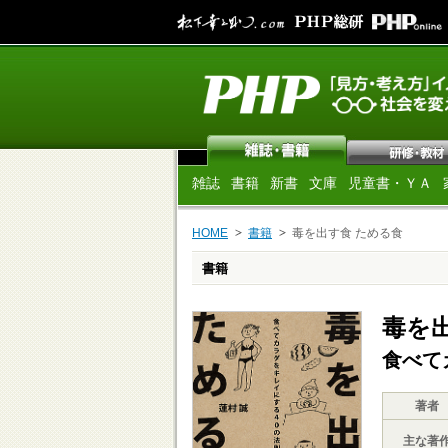
雑誌
書籍
新書
文庫
児童書・ＹＡ
HOME
書籍
毒を出す食 ためる食
書籍
毒を
食べて
著者
主な著