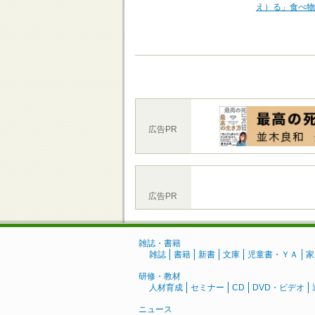
え）る」食べ物
広告PR
広告PR
雑誌・書籍
雑誌
書籍
新書
文庫
児童書・ＹＡ
家
研修・教材
人材育成
セミナー
CD
DVD・ビデオ
ニュース