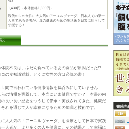
社）
格
1,430円（本体価格1,300円）
現代の世の女性に大人気のアーユルヴェーダ。日本人での第一
人者である著者が、真の健康のための生活術を日常に照らして
伝授する！
解説
体調不良は、ふだん食べているあの食品が原因だった!?
ロコの食知識満載。とくに女性の方は必読の書！
世間で言われている健康情報を鵜呑みにしていません
れらの情報を実践して、本当にいま健康ですか？ 本書の内
間の長い長い歴史をつうじて伝承・実践されてきた、健康だ
書籍売
くそれを通じて人が幸福になるための知識と技術です。
に大人気の「アーユルヴェーダ」を医療として日本で実践
第一人者が、より多くの人を健康に、その結果として幸福に