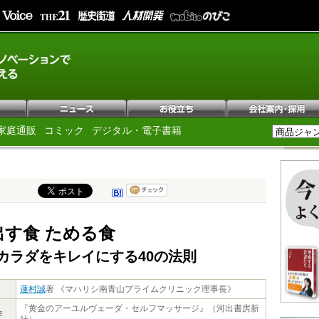
家庭通販
コミック
デジタル・電子書籍
出す食 ためる食
カラダをキレイにする40の法則
蓮村誠
著 《マハリシ南青山プライムクリニック理事長》
『黄金のアーユルヴェーダ・セルフマッサージ』（河出書房新
作