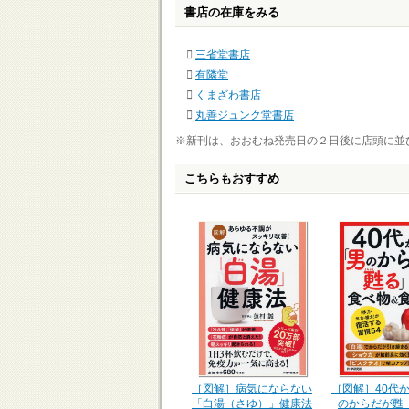
書店の在庫をみる
三省堂書店
有隣堂
くまざわ書店
丸善ジュンク堂書店
※新刊は、おおむね発売日の２日後に店頭に並
こちらもおすすめ
［図解］40代
［図解］病気にならない
のからだが甦
「白湯（さゆ）」健康法