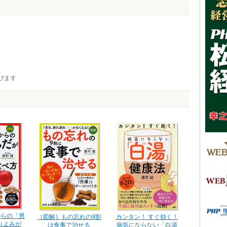
びます
からの「男
カンタン！ すぐ効く！
［図解］もの忘れの9割
（よみが
病気にならない「白湯
は食事で治せる