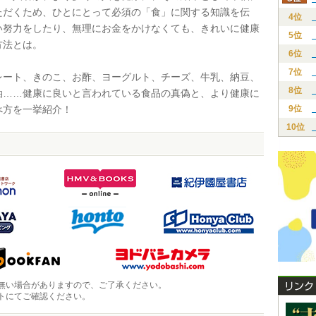
ただくため、ひとにとって必須の「食」に関する知識を伝
4位
い努力をしたり、無理にお金をかけなくても、きれいに健康
5位
方法とは。
6位
7位
ート、きのこ、お酢、ヨーグルト、チーズ、牛乳、納豆、
8位
油……健康に良いと言われている食品の真偽と、より健康に
べ方を一挙紹介！
9位
10位
無い場合がありますので、ご了承ください。
トにてご確認ください。