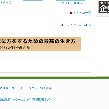
＆食べ方
（さゆ）」健康法
おすすめ一覧
このページのTOPへ
庭通販
コミック
デジタル・電子書籍
通信教育
eラーニング
職域図書
グッズ