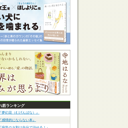
れ筋ランキング
『夢幻花（むげんばな）』
『感情的にならない本』
『病気の９割は自分で治せる！』