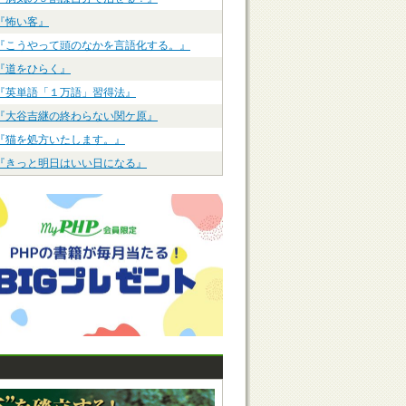
『怖い客』
『こうやって頭のなかを言語化する。』
『道をひらく』
『英単語「１万語」習得法』
『大谷吉継の終わらない関ケ原』
『猫を処方いたします。』
『きっと明日はいい日になる』