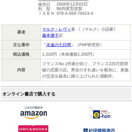
2008年12月02日
発売日
B6判変型並製
判 型
978-4-569-70423-4
ＩＳＢＮ
マルク・レヴィ
著 《（マルク）小説家》
著者
藤本優子
訳
主な著作
『
永遠の七日間
』（PHP研究所）
税込価格
1,320円（本体価格1,200円）
フランスNo.1作家が紡ぐ、フランス220万部突
内容
破の恋愛小説。男女のすれ違いを横糸に、家族
の交流を縦糸に織り上げられた感動作。
オンライン書店で購入する