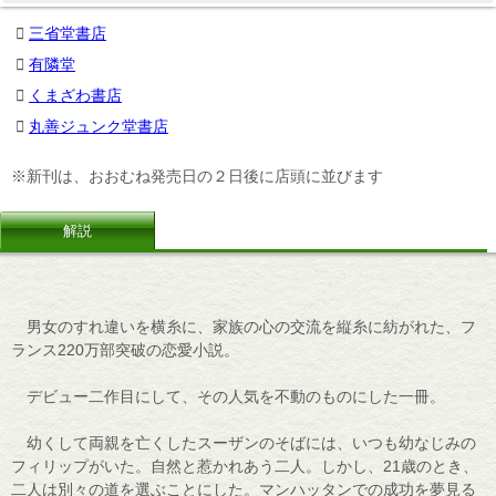
三省堂書店
有隣堂
くまざわ書店
丸善ジュンク堂書店
※新刊は、おおむね発売日の２日後に店頭に並びます
解説
男女のすれ違いを横糸に、家族の心の交流を縦糸に紡がれた、フ
ランス220万部突破の恋愛小説。
デビュー二作目にして、その人気を不動のものにした一冊。
幼くして両親を亡くしたスーザンのそばには、いつも幼なじみの
フィリップがいた。自然と惹かれあう二人。しかし、21歳のとき、
二人は別々の道を選ぶことにした。マンハッタンでの成功を夢見る