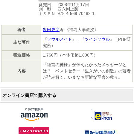
2008年11月17日
発売日
四六判上製
判 型
978-4-569-70482-1
ＩＳＢＮ
著者
飯田史彦
著 《福島大学教授》
『
ソウルメイト
』、『
ツインソウル
』（PHP研
主な著作
究所）
税込価格
1,760円（本体価格1,600円）
「経営の神様」が伝えたかったメッセージと
内容
は？ ベストセラー『生きがいの創造』の著者
が読み解く、いまなお新鮮な至言の数々。
オンライン書店で購入する