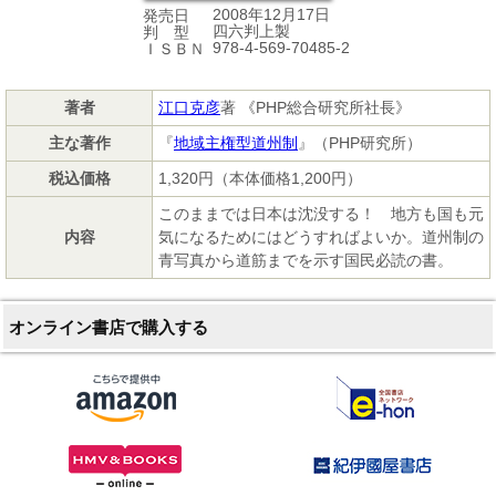
2008年12月17日
発売日
四六判上製
判 型
978-4-569-70485-2
ＩＳＢＮ
著者
江口克彦
著 《PHP総合研究所社長》
主な著作
『
地域主権型道州制
』（PHP研究所）
税込価格
1,320円（本体価格1,200円）
このままでは日本は沈没する！ 地方も国も元
内容
気になるためにはどうすればよいか。道州制の
青写真から道筋までを示す国民必読の書。
オンライン書店で購入する