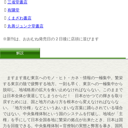
三省堂書店
有隣堂
くまざわ書店
丸善ジュンク堂書店
※新刊は、おおむね発売日の２日後に店頭に並びます
解説
ますます進む東京へのモノ・ヒト・カネ・情報の一極集中。繁栄
する東京の陰で疲弊する地方。一刻も早く、東京への一極集中から
脱却し、地域格差の拡大を食い止めなければならない。このままで
は日本全体が衰退してしまうからだ！ 日本がかつての輝きを取り
戻すためには、国と地方のあり方を根本から変えなければならな
い。「地方分権」などというあいまいな言葉に踊らされている場合
ではない。中央集権体制という国のシステムを打破し、地域が「主
権」を手にして日本全国各地に繁栄の拠点が出来たとき、日本は国
力を回復できる。中央集権体制＝官僚制の実態と弊害を暴き、国民