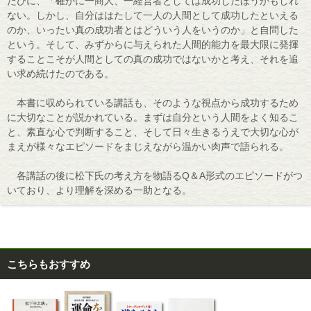
たびに、「確かに一商人、一経営者としては成功したほうかもしれ
ない。しかし、自分ははたして一人の人間として成功したといえる
のか、いったい真の成功者とはどういう人をいうのか」と自問した
という。そして、みずからに与えられた人間的能力を最大限に発揮
することこそが人間としての真の成功ではないかと考え、それを追
い求め続けたのである。
本書に収められている講話も、そのような視点から成功するため
に大切なことが説かれている。まずは自分という人間をよく知るこ
と、素直な心で判断すること、そして日々生きるうえで大切な心が
まえが様々なエピソードをまじえながら温かい肉声で語られる。
各講話の後に松下氏の考え方を物語るQ＆A形式のエピソードがつ
いており、より理解を深める一助となる。
こちらもおすすめ