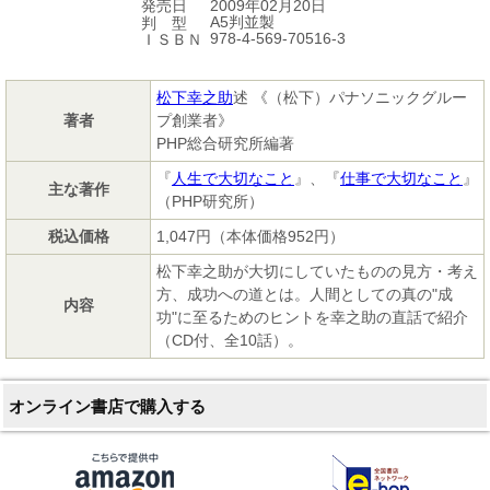
2009年02月20日
発売日
A5判並製
判 型
978-4-569-70516-3
ＩＳＢＮ
松下幸之助
述 《（松下）パナソニックグルー
著者
プ創業者》
PHP総合研究所編著
『
人生で大切なこと
』、『
仕事で大切なこと
』
主な著作
（PHP研究所）
税込価格
1,047円（本体価格952円）
松下幸之助が大切にしていたものの見方・考え
方、成功への道とは。人間としての真の"成
内容
功"に至るためのヒントを幸之助の直話で紹介
（CD付、全10話）。
オンライン書店で購入する