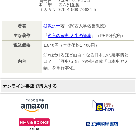
2009年01月30日
発売日
四六判並製
判 型
978-4-569-70624-5
ＩＳＢＮ
著者
谷沢永一
著 《関西大学名誉教授》
主な著作
『
名言の智恵 人生の智恵
』（PHP研究所）
税込価格
1,540円（本体価格1,400円）
知れば知るほど面白くなる日本史の裏事情と
内容
は？ 『歴史街道』の好評連載「日本史ヤミ
鍋」を単行本化。
オンライン書店で購入する