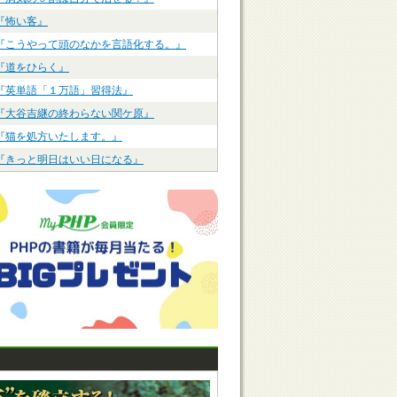
『怖い客』
『こうやって頭のなかを言語化する。』
『道をひらく』
『英単語「１万語」習得法』
『大谷吉継の終わらない関ケ原』
『猫を処方いたします。』
『きっと明日はいい日になる』