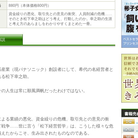
格
880円（本体価格800円）
資金繰りの悪化、取引先との意見の衝突、人員削減の危機……
そのとき松下幸之助はどう考え、行動したのか。幸之助の生涯
と考え方のあらましをわかりやすくまとめた一冊。
解説
産業（現パナソニック）創設者にして、希代の名経営者と
れる松下幸之助。
の人生は常に順風満帆だったわけではない。
書籍売
よる業績の悪化、資金繰りの危機、取引先との意見の衝
て戦争……世に言う「松下経営哲学」は、こうした様々な危
越えたからこそ、生み出されたものなのである。