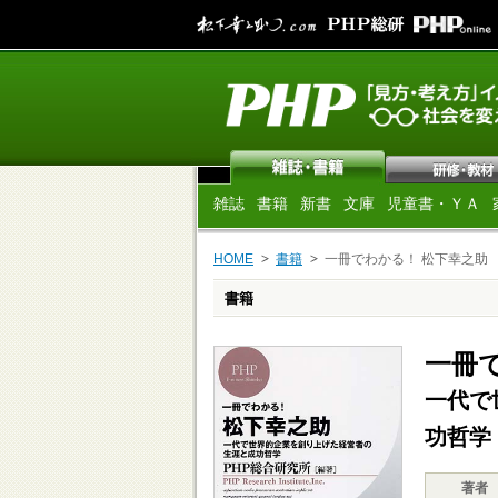
雑誌
書籍
新書
文庫
児童書・ＹＡ
HOME
書籍
一冊でわかる！ 松下幸之助
書籍
一冊
一代で
功哲学
著者