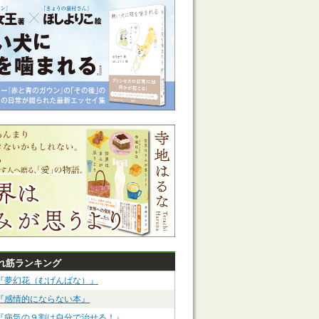
れ筋ランキング
『夢幻花（むげんばな）』
『感情的にならない本』
『病気の９割は自分で治せる！』