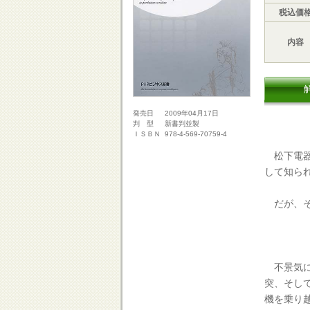
税込価
内容
2009年04月17日
発売日
新書判並製
判 型
978-4-569-70759-4
ＩＳＢＮ
松下電器
して知ら
だが、そ
不景気に
突、そし
機を乗り