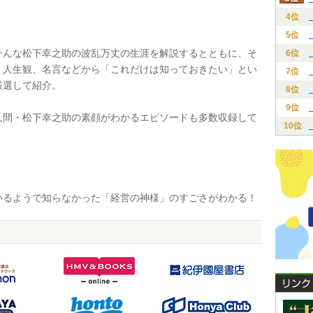
4位
5位
んな松下幸之助の波乱万丈の生涯を解説するとともに、そ
6位
、人生観、名言などから「これだけは知っておきたい」とい
7位
厳選して紹介。
8位
9位
間・松下幸之助の素顔がわかるエピソードも多数収録して
10位
るようで知らなかった「経営の神様」のすごさがわかる！