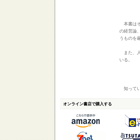
本書はそ
の経営論
うものを
また、人
いる。
知ってい
オンライン書店で購入する