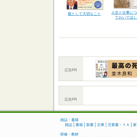
人生と仕事につ
親として大切なこと
ておいてほし
広告PR
広告PR
雑誌・書籍
雑誌
書籍
新書
文庫
児童書・ＹＡ
家
研修・教材