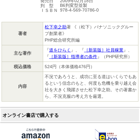
2009年02月18日
発売日
B6判変型並製
判 型
978-4-569-70786-0
ＩＳＢＮ
松下幸之助
著 《（松下）パナソニックグルー
著者
プ創業者》
PHP総合研究所編
『
道をひらく
』、『
［新装版］社員稼業
』、
主な著作
『
［新装版］指導者の条件
』（PHP研究所）
税込価格
524円（本体価格476円）
不況であろうと、成功に至る道はいくらでもあ
るという信念のもと、何度も危機を乗り越え会
内容
社を大きく飛躍させた松下幸之助。その著書か
ら、不況克服の考え方を厳選。
オンライン書店で購入する