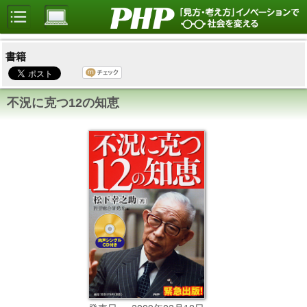
書籍
不況に克つ12の知恵