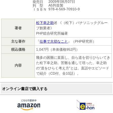
2009年08月07日
発売日
A5判並製
判 型
978-4-569-70910-9
ＩＳＢＮ
松下幸之助
述 《（松下）パナソニックグルー
著者
プ創業者》
PHP総合研究所編著
主な著作
『
仕事で大切なこと
』（PHP研究所）
税込価格
1,047円（本体価格952円）
幾多の困難に直面し、自ら道を切りひらいてき
た松下幸之助。苦難を通して培った、幸之助
内容
の“道をひらく考え方”とは。直話やエピソード
で紹介（CD付、全10話）。
オンライン書店で購入する