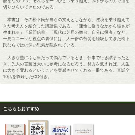
酸をなめつつ、それらを一つひとつ乗り越え、みずからの力で道を
切りひらいてきたのである。
本書は、その松下氏が自らの支えとしながら、逆境を乗り越えて
きた考え方を紹介した講話集である。「運命に従うなかから強さが
生まれる」「業即信仰」「現代は芝居の舞台、自分は役者」など、
一見ユニークな視点の裏側には、人一倍の苦労を経験してきた松下
氏ならではの深い思索が隠されている。
大きな壁にぶち当たって悩んでいるとき、仕事で行き詰まったと
き、先人の言葉は大いに参考になるだろう。見方を変えれば、人生
は大きく変わるということを実感させてくれる一冊である。直話全
10話を収録したCD付き。
こちらもおすすめ