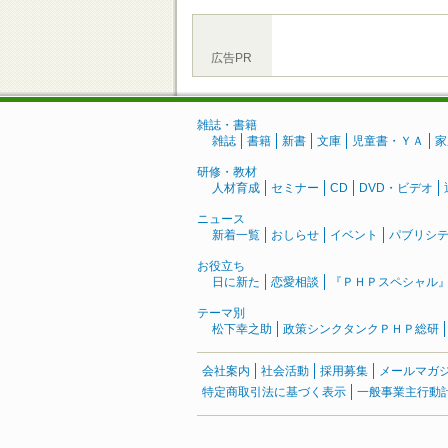
広告PR
雑誌・書籍
雑誌
書籍
新書
文庫
児童書・ＹＡ
家
研修・教材
人材育成
セミナー
CD
DVD・ビデオ
ニュース
新着一覧
おしらせ
イベント
パブリシ
お役立ち
日に新た
恋愛相談
『ＰＨＰスペシャル
テーマ別
松下幸之助
政策シンクタンクＰＨＰ総研
会社案内
社会活動
採用募集
メールマガ
特定商取引法に基づく表示
一般事業主行動