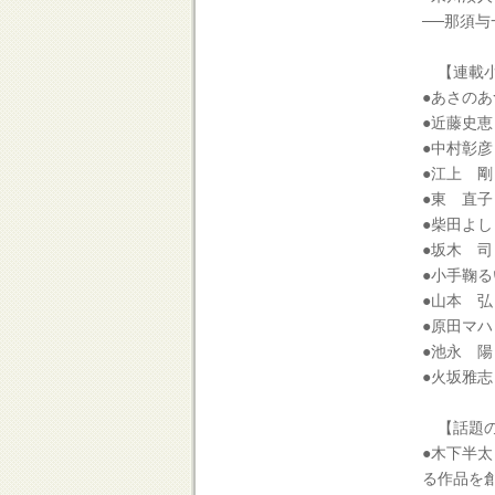
──那須
【連載小
●あさの
●近藤史恵
●中村彰彦
●江上 剛
●東 直子
●柴田よし
●坂木 司
●小手鞠
●山本 弘
●原田マハ
●池永 陽
●火坂雅志
【話題の
●木下半
る作品を