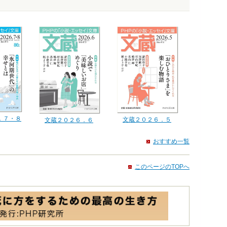
．７・８
文蔵２０２６．５
文蔵２０２６．６
おすすめ一覧
このページのTOPへ