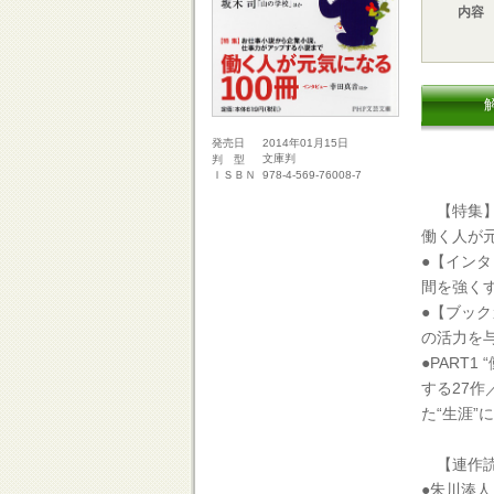
内容
2014年01月15日
発売日
文庫判
判 型
978-4-569-76008-7
ＩＳＢＮ
【特集】
働く人が元
●【イン
間を強く
●【ブッ
の活力を与
●PART1
する27作
た“生涯”に
【連作読
●朱川湊人