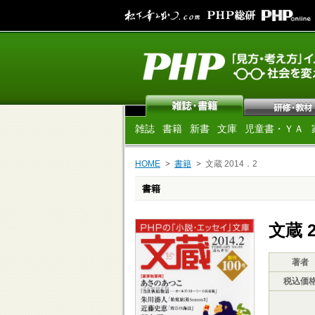
雑誌
書籍
新書
文庫
児童書・ＹＡ
HOME
書籍
文蔵 2014．2
書籍
文蔵 2
著者
税込価