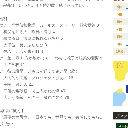
与一宗高は、いつもよりも鎧が重く感じられていた。
4位
5位
説】
6位
あつこ 当世侠娘物語 ガールズ・ストーリー◎決意篇 3
7位
 祖父を知る人 昨日の海は 4
8位
 果つる日 疾風に折れぬ花あり 5
9位
 大津波 翼、ふたたび 8
 信心 いつか来た町 8
10位
き 第二章 味方か敵か（3） わらし花子と涼菜の憂鬱 9
 山の学校 11
るい 彼は誰星 いちばん近くて遠い星（終）
 人間的な問題 プロジェクトぴあの 16
 夕闇 異邦人 21
 二個の角砂糖 向こうがわの蜂 49
 大いなる敵 その三 鬼神の如く 76
著者に聞く】
太『悪夢の六号室』 日本でも、世界でも、共感してもらえ
創りたい