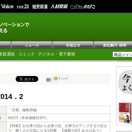
家庭通販
コミック
デジタル・電子書籍
014．2
「文蔵」編集部編
格
681円（本体価格619円）
【特集】お仕事小説から企業小説、仕事力がアップする小説ま
で 働く人が元気になる100冊 【連載小説】あさのあつこ