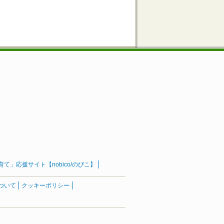
」応援サイト【nobico/のびこ】
ついて
クッキーポリシー