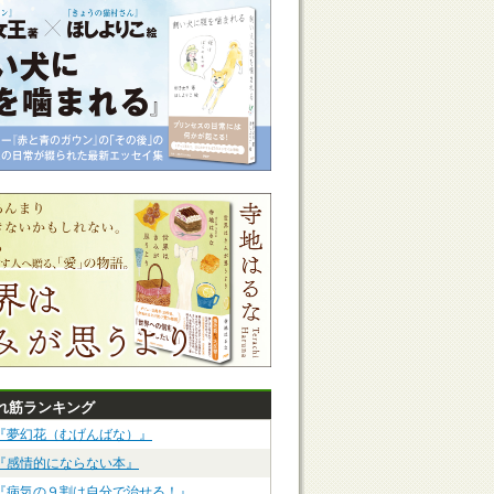
れ筋ランキング
『夢幻花（むげんばな）』
『感情的にならない本』
『病気の９割は自分で治せる！』