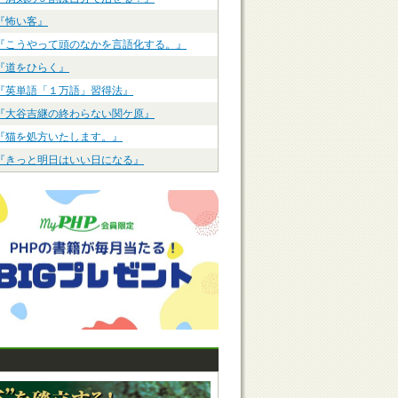
『怖い客』
『こうやって頭のなかを言語化する。』
『道をひらく』
『英単語「１万語」習得法』
『大谷吉継の終わらない関ケ原』
『猫を処方いたします。』
『きっと明日はいい日になる』