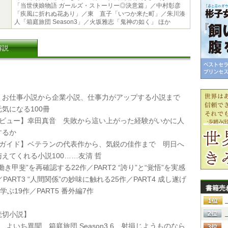
「当世侠娘物語 ガールズ・ストーリー◎決意篇」／中村彰彦
「疾風に折れぬ花あり」／東 直子「いつか来た町」／朱川湊
人「箱庭旅団 Season3」／火坂雅志「鬼神の如く」 ほか
解説
お仕事小説から企業小説、仕事力がアップする小説まで
気になる100冊
タビュー】幸田真音 失敗から這い上がった経験がいかに人
するか
クガイド】ベテランの代表作から、気鋭の佳作まで 明日へ
えてくれる小説100……友清 哲
 “働き甲斐”を再確認する22作／PART2 “誇り”と“覚悟”を実感
／PART3 “人間関係”の妙味に触れる25作／PART4 成し遂げ
書籍売
学ぶ19作／PART5 番外編7作
切小説】
 よいち異聞 箱庭旅団 Season3 6 射損じようものなら