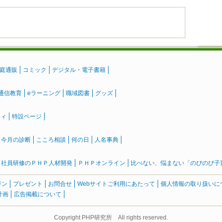
庭通販
コミック
デジタル・電子書籍
通信教育
eラーニング
職域図書
グッズ
ティ
特設ページ
』今月の診断
こころ相談
何の日
人名事典
社員研修のＰＨＰ人材開発
ＰＨＰオンライン
比べない、悩まない「のびのび子育て
ジン
プレゼント
お問合せ
Webサイトご利用にあたって
個人情報の取り扱いに
計画
広告掲載について
Copyright PHP研究所 All rights reserved.