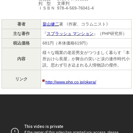
文庫判
判 型
978-4-569-76041-4
ＩＳＢＮ
著者
畠山健二
著 《作家、コラムニスト》
主な著作
『
スプラッシュ マンション
』（PHP研究所）
税込価格
681円（本体価格619円）
様々な職業の老若男女がつつましく暮らす「本
内容
所おけら長屋」が舞台の笑いと涙の連作時代小
説。思わず引き込まれる人情物語の傑作。
リンク
http://www.php.co.jp/okera/