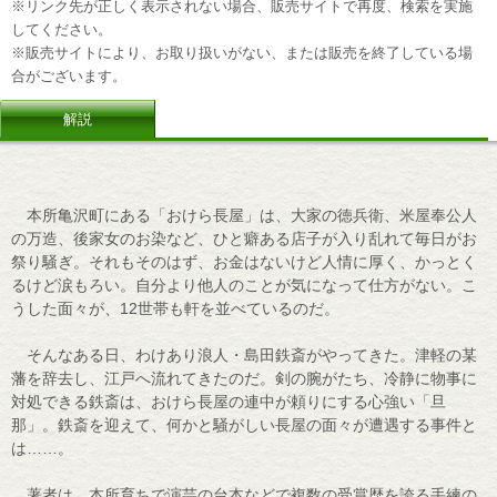
※リンク先が正しく表示されない場合、販売サイトで再度、検索を実施
してください。
※販売サイトにより、お取り扱いがない、または販売を終了している場
合がございます。
解説
本所亀沢町にある「おけら長屋」は、大家の徳兵衛、米屋奉公人
の万造、後家女のお染など、ひと癖ある店子が入り乱れて毎日がお
祭り騒ぎ。それもそのはず、お金はないけど人情に厚く、かっとく
るけど涙もろい。自分より他人のことが気になって仕方がない。こ
うした面々が、12世帯も軒を並べているのだ。
そんなある日、わけあり浪人・島田鉄斎がやってきた。津軽の某
藩を辞去し、江戸へ流れてきたのだ。剣の腕がたち、冷静に物事に
対処できる鉄斎は、おけら長屋の連中が頼りにする心強い「旦
那」。鉄斎を迎えて、何かと騒がしい長屋の面々が遭遇する事件と
は……。
著者は、本所育ちで演芸の台本などで複数の受賞歴を誇る手練の