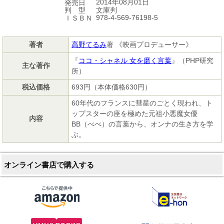
2014年08月01日
発売日
文庫判
判 型
978-4-569-76198-5
ＩＳＢＮ
著者
高野てるみ
著 《映画プロデューサー》
『
ココ・シャネル 女を磨く言葉
』（PHP研究
主な著作
所）
税込価格
693円（本体価格630円）
60年代のフランスに彗星のごとく現われ、ト
ップスターの座を極めた元祖小悪魔女優
内容
BB（べべ）の言葉から、オンナの生き方を学
ぶ。
オンライン書店で購入する